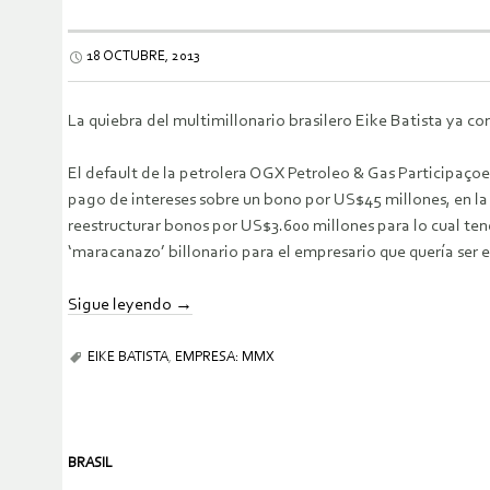
18 OCTUBRE, 2013
La quiebra del multimillonario brasilero Eike Batista ya c
El default de la petrolera OGX Petroleo & Gas Participaçoe
pago de intereses sobre un bono por US$45 millones, en la 
reestructurar bonos por US$3.600 millones para lo cual ten
‘maracanazo’ billonario para el empresario que quería ser 
Sigue leyendo
→
EIKE BATISTA
,
EMPRESA: MMX
BRASIL