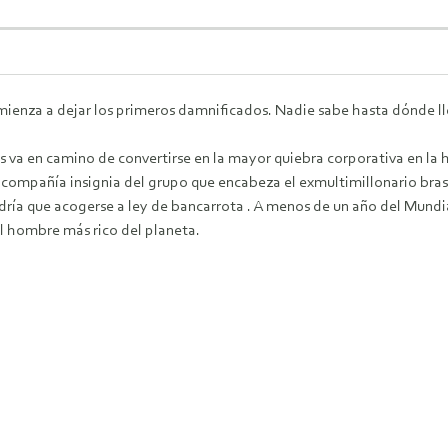
omienza a dejar los primeros damnificados. Nadie sabe hasta dónde ll
s va en camino de convertirse en la mayor quiebra corporativa en la
compañía insignia del grupo que encabeza el exmultimillonario brasi
dría que acogerse a ley de bancarrota . A menos de un año del Mundi
el hombre más rico del planeta.