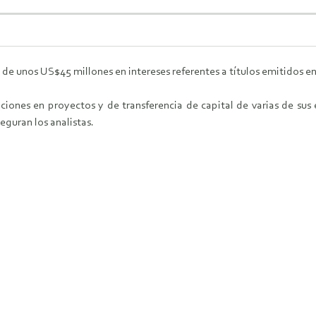
unos US$45 millones en intereses referentes a títulos emitidos en e
aciones en proyectos y de transferencia de capital de varias de su
guran los analistas.