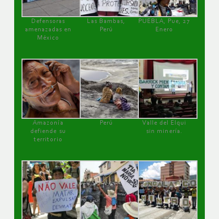
Defensoras
Las Bambas,
PUEBLA, Pue, 27
amenazadas en
Perú
Enero
México
Amazonía
Perú
Valle del Elqui
defiende su
sin minería.
territorio