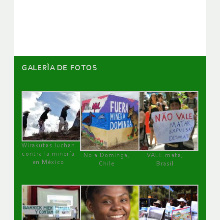
GALERÌA DE FOTOS
Wirakutas luchan
contra la minería
No a Dominga,
VALE mata,
en México
Chile
Brasil