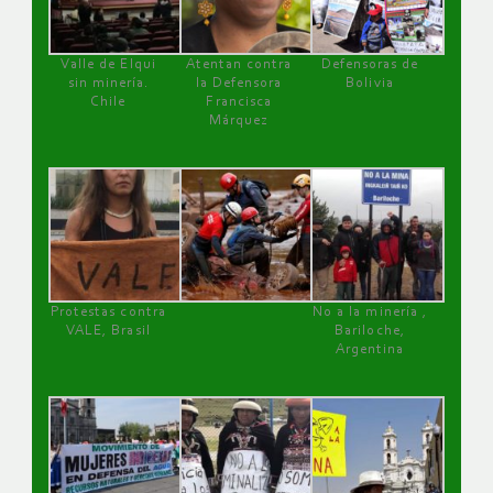
Valle de Elqui
Atentan contra
Defensoras de
sin minería.
la Defensora
Bolivia
Chile
Francisca
Márquez
Protestas contra
No a la minería ,
VALE, Brasil
Bariloche,
Argentina