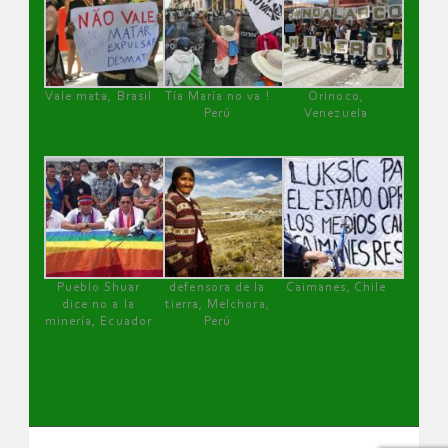
Vale mata, Brasil
Tía María no va !
Orinoco,
Perú
Venezuela
Pueblo Shuar
defensora de la
Caimanes, Chile
dice no a la
tierra, Melchora,
minería, Ecuador
Perú