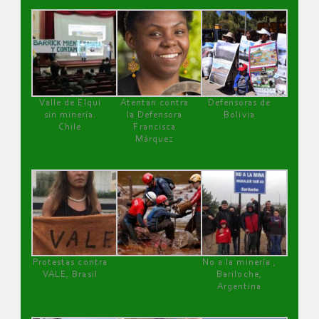
Valle de Elqui
Atentan contra
Defensoras de
sin minería.
la Defensora
Bolivia
Chile
Francisca
Márquez
Protestas contra
No a la minería ,
VALE, Brasil
Bariloche,
Argentina