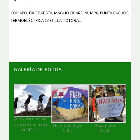
COPIAPÓ
,
EIKE BATISTA
,
MAGLIO CICARDINI
,
MPX
,
PUNTA CACHOS
,
TERMOELÉCTRICA CASTILLA
,
TOTORAL
GALERÌA DE FOTOS
Wirakutas luchan
contra la minería
No a Dominga,
VALE mata,
en México
Chile
Brasil