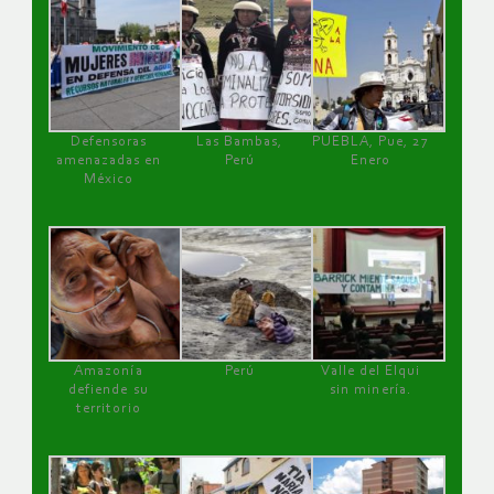
Defensoras
Las Bambas,
PUEBLA, Pue, 27
amenazadas en
Perú
Enero
México
Amazonía
Perú
Valle del Elqui
defiende su
sin minería.
territorio