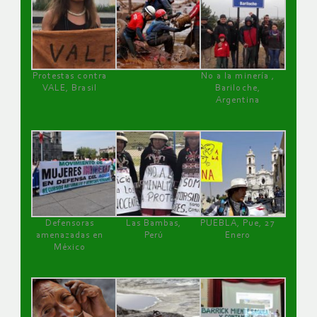
Protestas contra
No a la minería ,
VALE, Brasil
Bariloche,
Argentina
Defensoras
Las Bambas,
PUEBLA, Pue, 27
amenazadas en
Perú
Enero
México