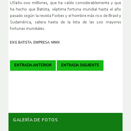
US$60.000 milllones, que ha caído considerablemente y que
ha hecho que Batista, séptima fortuna mundial hasta el año
pasado según la revista Forbes y el hombre más rico de Brasil y
Sudamérica, saliera hasta de la lista de las 100 mayores
fortunas mundiales.
EIKE BATISTA
,
EMPRESA: MMX
Navegador
ENTRADA ANTERIOR
ENTRADA SIGUIENTE
de
artículos
GALERÌA DE FOTOS