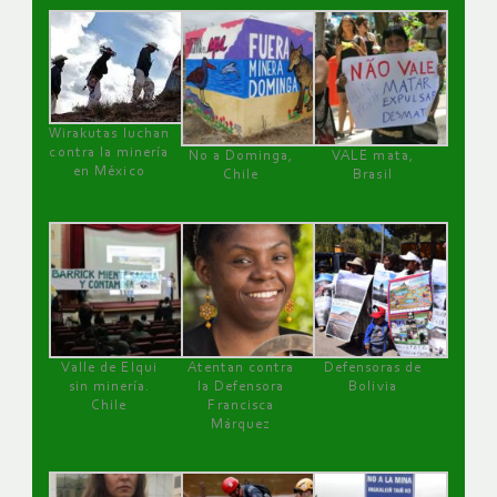
Wirakutas luchan
contra la minería
No a Dominga,
VALE mata,
en México
Chile
Brasil
Valle de Elqui
Atentan contra
Defensoras de
sin minería.
la Defensora
Bolivia
Chile
Francisca
Márquez