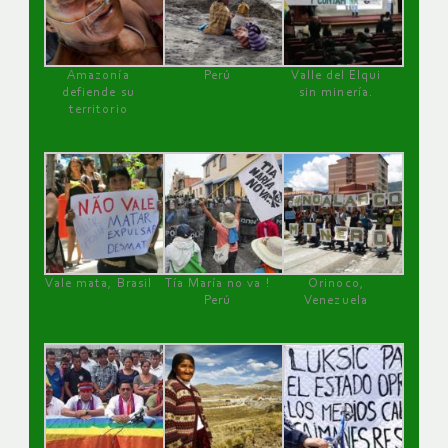
Amazonía
Perú
Valle del Elqui
defiende su
sin minería.
territorio
Vale mata, Brasil
Tía María no va !
Orinoco,
Perú
Venezuela