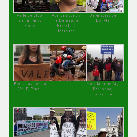
Valle de Elqui
Atentan contra
Defensoras de
sin minería.
la Defensora
Bolivia
Chile
Francisca
Márquez
Protestas contra
No a la minería ,
VALE, Brasil
Bariloche,
Argentina