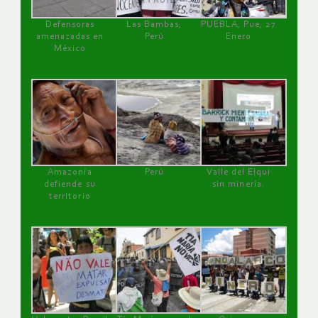
Defensoras
Las Bambas,
PUEBLA, Pue, 27
amenazadas en
Perú
Enero
México
Amazonía
Perú
Valle del Elqui
defiende su
sin minería.
territorio