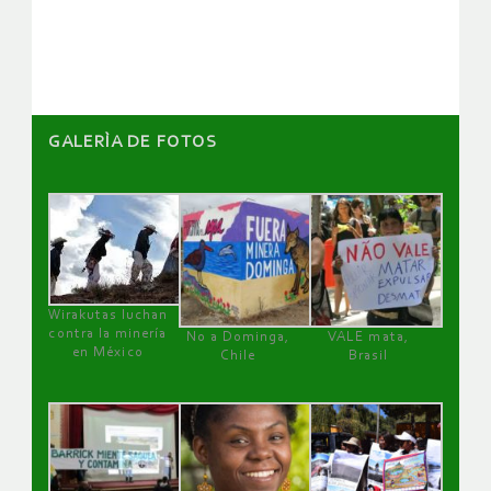
GALERÌA DE FOTOS
Wirakutas luchan
contra la minería
No a Dominga,
VALE mata,
en México
Chile
Brasil