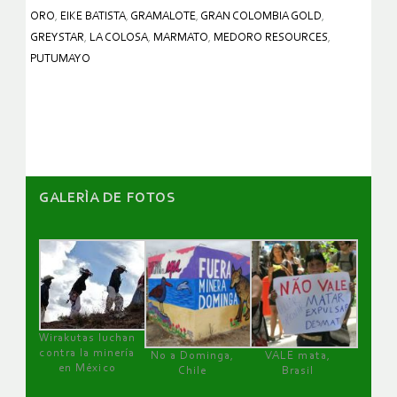
ORO
,
EIKE BATISTA
,
GRAMALOTE
,
GRAN COLOMBIA GOLD
,
GREYSTAR
,
LA COLOSA
,
MARMATO
,
MEDORO RESOURCES
,
PUTUMAYO
GALERÌA DE FOTOS
Wirakutas luchan
contra la minería
No a Dominga,
VALE mata,
en México
Chile
Brasil