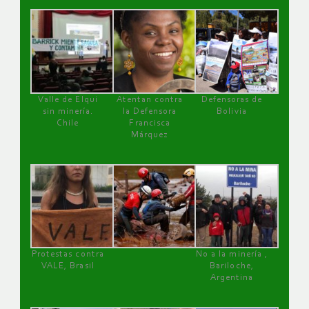
Valle de Elqui
Atentan contra
Defensoras de
sin minería.
la Defensora
Bolivia
Chile
Francisca
Márquez
Protestas contra
No a la minería ,
VALE, Brasil
Bariloche,
Argentina