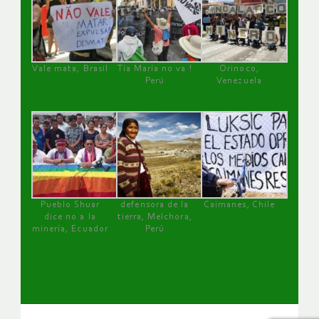
Vale mata, Brasil
Tía María no va !
Orinoco,
Perú
Venezuela
Pueblo Shuar
defensora de la
Caimanes, Chile
dice no a la
tierra, Melchora,
minería, Ecuador
Perú