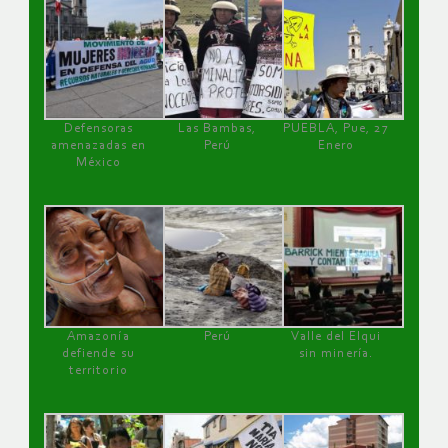
Defensoras
Las Bambas,
PUEBLA, Pue, 27
amenazadas en
Perú
Enero
México
Amazonía
Perú
Valle del Elqui
defiende su
sin minería.
territorio