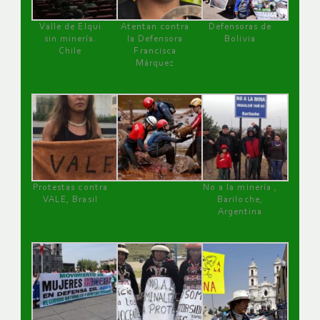
Valle de Elqui
Atentan contra
Defensoras de
sin minería.
la Defensora
Bolivia
Chile
Francisca
Márquez
Protestas contra
No a la minería ,
VALE, Brasil
Bariloche,
Argentina