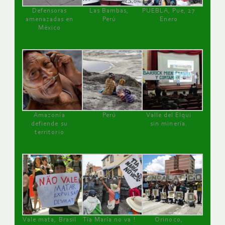
Defensoras
Las Bambas,
PUEBLA, Pue, 27
amenazadas en
Perú
Enero
México
Amazonía
Perú
Valle del Elqui
defiende su
sin minería.
territorio
Vale mata, Brasil
Tía María no va !
Orinoco,