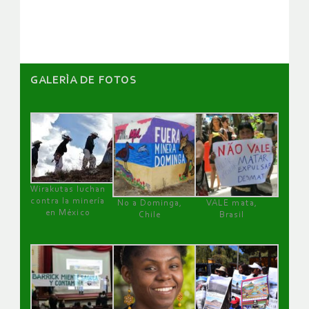
GALERÌA DE FOTOS
Wirakutas luchan
contra la minería
No a Dominga,
VALE mata,
en México
Chile
Brasil