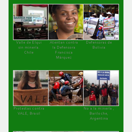
Valle de Elqui
Atentan contra
Defensoras de
sin minería.
la Defensora
Bolivia
Chile
Francisca
Márquez
Protestas contra
No a la minería ,
VALE, Brasil
Bariloche,
Argentina