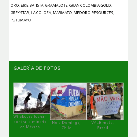
ORO
,
EIKE BATISTA
,
GRAMALOTE
,
GRAN COLOMBIA GOLD
,
GREYSTAR
,
LA COLOSA
,
MARMATO
,
MEDORO RESOURCES
,
PUTUMAYO
GALERÌA DE FOTOS
Wirakutas luchan
contra la minería
No a Dominga,
VALE mata,
en México
Chile
Brasil