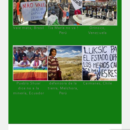
Vale mata, Brasil
Tía María no va !
Orinoco,
Perú
Venezuela
Pueblo Shuar
defensora de la
Caimanes, Chile
dice no a la
tierra, Melchora,
minería, Ecuador
Perú