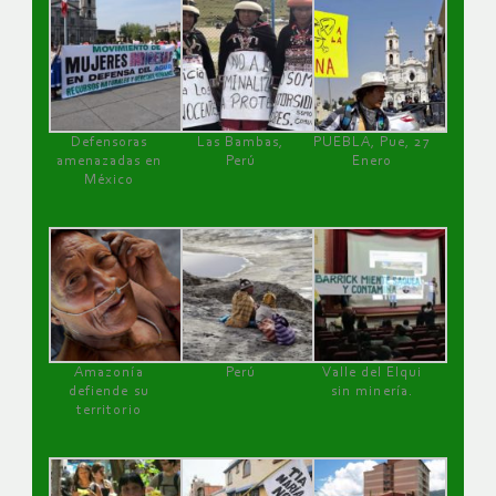
Defensoras
Las Bambas,
PUEBLA, Pue, 27
amenazadas en
Perú
Enero
México
Amazonía
Perú
Valle del Elqui
defiende su
sin minería.
territorio