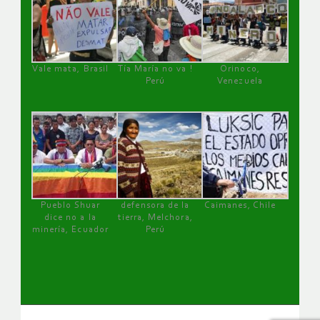
Vale mata, Brasil
Tía María no va !
Orinoco,
Perú
Venezuela
Pueblo Shuar
defensora de la
Caimanes, Chile
dice no a la
tierra, Melchora,
minería, Ecuador
Perú