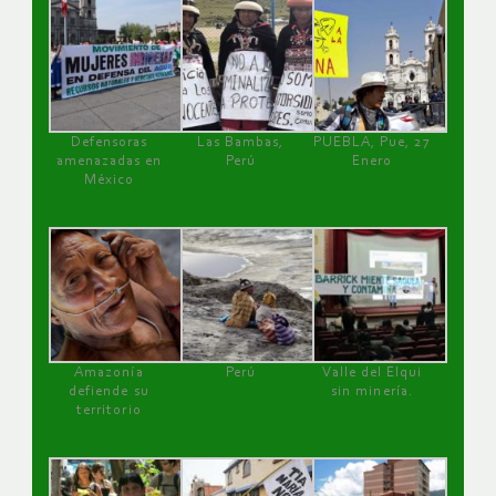
Defensoras
Las Bambas,
PUEBLA, Pue, 27
amenazadas en
Perú
Enero
México
Amazonía
Perú
Valle del Elqui
defiende su
sin minería.
territorio