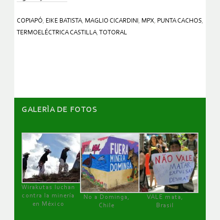
COPIAPÓ
,
EIKE BATISTA
,
MAGLIO CICARDINI
,
MPX
,
PUNTA CACHOS
,
TERMOELÉCTRICA CASTILLA
,
TOTORAL
GALERÌA DE FOTOS
Wirakutas luchan
contra la minería
No a Dominga,
VALE mata,
en México
Chile
Brasil