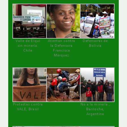
Valle de Elqui
Atentan contra
Defensoras de
sin minería.
la Defensora
Bolivia
Chile
Francisca
Márquez
Protestas contra
No a la minería ,
VALE, Brasil
Bariloche,
Argentina