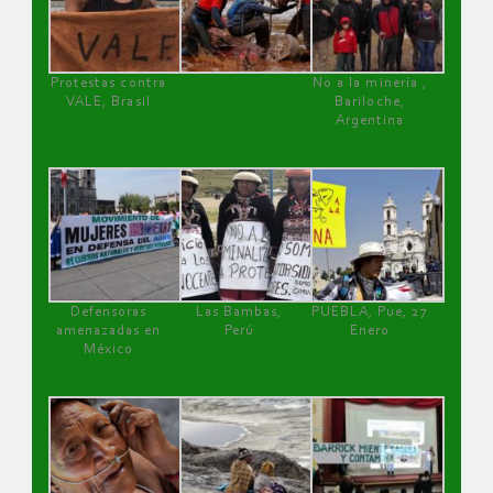
Protestas contra
No a la minería ,
VALE, Brasil
Bariloche,
Argentina
Defensoras
Las Bambas,
PUEBLA, Pue, 27
amenazadas en
Perú
Enero
México