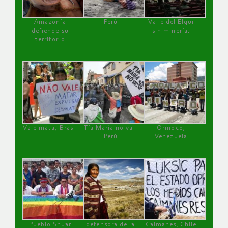
Amazonía
Perú
Valle del Elqui
defiende su
sin minería.
territorio
Vale mata, Brasil
Tía María no va !
Orinoco,
Perú
Venezuela
Pueblo Shuar
defensora de la
Caimanes, Chile