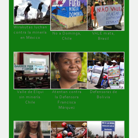
Wirakutas luchan
contra la minería
No a Dominga,
VALE mata,
en México
Chile
Brasil
Valle de Elqui
Atentan contra
Defensoras de
sin minería.
la Defensora
Bolivia
Chile
Francisca
Márquez