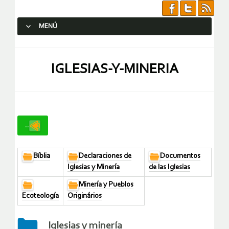
MENÚ
SALTAR AL CONTENIDO.
IGLESIAS-Y-MINERIA
..
Bíblia
Declaraciones de
Documentos
Iglesias y Minería
de las Iglesias
Minería y Pueblos
Ecoteología
Originários
Iglesias y minería