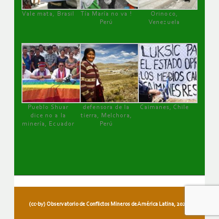
Vale mata, Brasil
Tía María no va !
Orinoco,
Perú
Venezuela
Pueblo Shuar
defensora de la
Caimanes, Chile
dice no a la
tierra, Melchora,
minería, Ecuador
Perú
(cc-by) Observatorio de Conflictos Mineros de América Latina, 2026