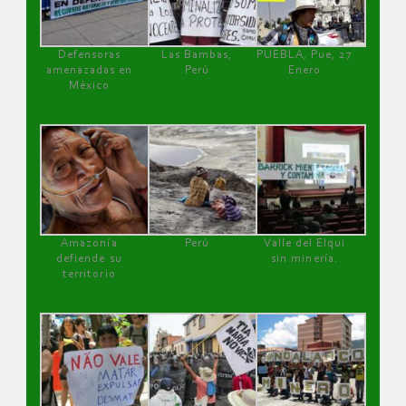
Defensoras
Las Bambas,
PUEBLA, Pue, 27
amenazadas en
Perú
Enero
México
Amazonía
Perú
Valle del Elqui
defiende su
sin minería.
territorio