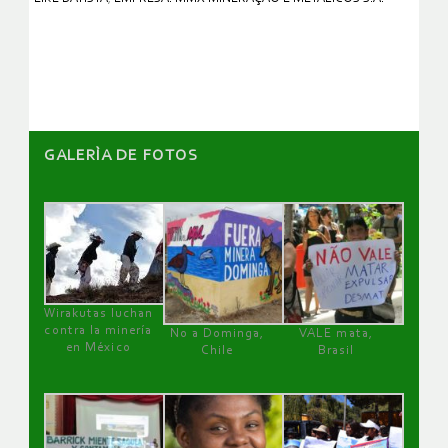
GALERÌA DE FOTOS
Wirakutas luchan
contra la minería
No a Dominga,
VALE mata,
en México
Chile
Brasil