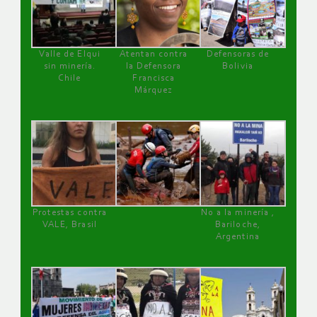
Valle de Elqui
Atentan contra
Defensoras de
sin minería.
la Defensora
Bolivia
Chile
Francisca
Márquez
Protestas contra
No a la minería ,
VALE, Brasil
Bariloche,
Argentina