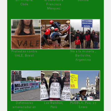
sin minería.
la Defensora
Bolivia
Chile
Francisca
Márquez
Protestas contra
No a la minería ,
VALE, Brasil
Bariloche,
Argentina
Defensoras
Las Bambas,
PUEBLA, Pue, 27
amenazadas en
Perú
Enero