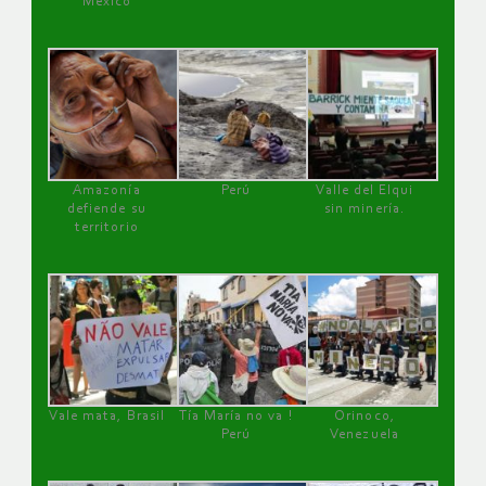
México
Amazonía
Perú
Valle del Elqui
defiende su
sin minería.
territorio
Vale mata, Brasil
Tía María no va !
Orinoco,
Perú
Venezuela