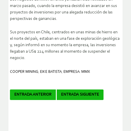
marzo pasado, cuando la empresa desistió en avanzar en sus
proyectos de inversiones por una alegada reducción de las
perspectivas de ganancias.
Sus proyectos en Chile, centrados en unas minas de hierro en
el norte del país, estaban en una fase de exploración geológica
y, según informó en su momento la empresa, las inversiones
llegaban a US$ 224 millones al momento de suspender el
negocio.
COOPER MINING
,
EIKE BATISTA
,
EMPRESA: MMX
Navegador
ENTRADA ANTERIOR
ENTRADA SIGUIENTE
de
artículos