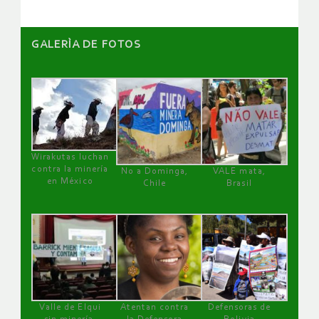
GALERÌA DE FOTOS
Wirakutas luchan
contra la minería
No a Dominga,
VALE mata,
en México
Chile
Brasil
Valle de Elqui
Atentan contra
Defensoras de