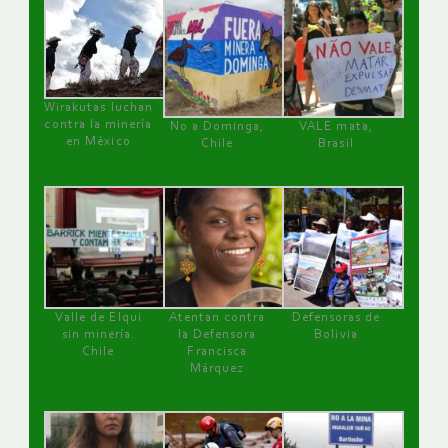
Wirakutas luchan
contra la minería
No a Dominga,
VALE mata,
en México
Chile
Brasil
Valle de Elqui
Atentan contra
Defensoras de
sin minería.
la Defensora
Bolivia
Chile
Francisca
Márquez