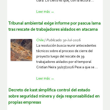
clara. Lo cierto es que, con la lectura ...
la-
mineria/
https://www.ocmal.org/mensaje-
Leer más
→
presidencial-
y-
tribunal ambiental exige informe por pascua lama
delegacion-
tras rescate de trabajadores aislados en atacama
de-
facultades/
Chile
/
Publicado:
30-Jul-2026
La resolución busca reunir antecedentes
técnicos sobre el proceso de cierre del
proyecto luego del rescate de 39
trabajadores aislados por el temporal.
Cristian Neira 30/07/2026 Pese a que se ...
https://www.ocmal.org/tribunal-
Leer más
→
ambiental-
exige-
decreto de kast simplifica control del estado
informe-
sobre seguridad minera y deja responsabilidad en
por-
propias empresas
pascua-