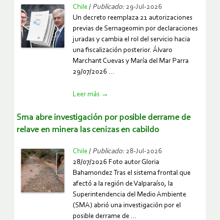
lama-
Chile
/
Publicado:
29-Jul-2026
tras-
Un decreto reemplaza 21 autorizaciones
rescate-
previas de Sernageomin por declaraciones
de-
juradas y cambia el rol del servicio hacia
trabajadores-
una fiscalización posterior. Álvaro
aislados-
Marchant Cuevas y María del Mar Parra
en-
29/07/2026 ...
atacama/
https://www.ocmal.org/decreto-
Leer más
→
de-
kast-
sma abre investigación por posible derrame de
simplifica-
relave en minera las cenizas en cabildo
control-
del-
Chile
/
Publicado:
28-Jul-2026
estado-
28/07/2026 Foto autor Gloria
sobre-
Bahamondez Tras el sistema frontal que
seguridad-
afectó a la región de Valparaíso, la
minera-
Superintendencia del Medio Ambiente
y-
(SMA) abrió una investigación por el
>>Ver todas
deja-
posible derrame de ...