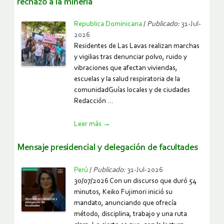
rechazo a la minería
Republica Dominicana
/
Publicado:
31-Jul-
2026
Residentes de Las Lavas realizan marchas
y vigilias tras denunciar polvo, ruido y
vibraciones que afectan viviendas,
escuelas y la salud respiratoria de la
comunidadGuías locales y de ciudades
Redacción ...
https://www.ocmal.org/crece-
Leer más
→
la-
tension-
mensaje presidencial y delegación de facultades
en-
villa-
Perú
/
Publicado:
31-Jul-2026
gonzalez-
30/07/2026 Con un discurso que duró 54
santiago-
minutos, Keiko Fujimori inició su
por-
mandato, anunciando que ofrecía
rechazo-
método, disciplina, trabajo y una ruta
a-