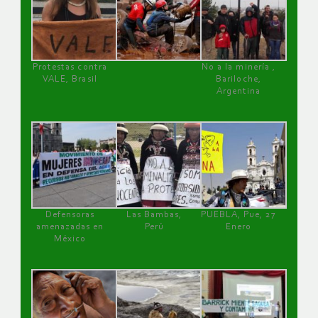
Protestas contra
No a la minería ,
VALE, Brasil
Bariloche,
Argentina
Defensoras
Las Bambas,
PUEBLA, Pue, 27
amenazadas en
Perú
Enero
México