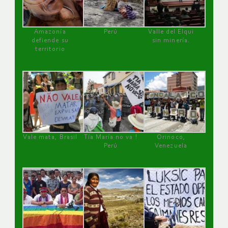
Amazonía
Perú
Valle del Elqui
defiende su
sin minería.
territorio
Vale mata, Brasil
Tía María no va !
Orinoco,
Perú
Venezuela