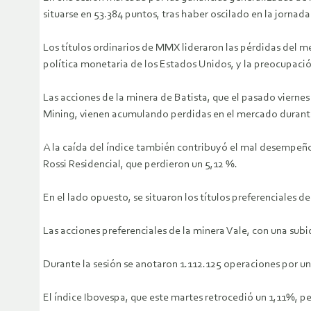
situarse en 53.384 puntos, tras haber oscilado en la jorna
Los títulos ordinarios de MMX lideraron las pérdidas del m
política monetaria de los Estados Unidos, y la preocupación
Las acciones de la minera de Batista, que el pasado viernes
Mining, vienen acumulando perdidas en el mercado durante 
A la caída del índice también contribuyó el mal desempeño 
Rossi Residencial, que perdieron un 5,12 %.
En el lado opuesto, se situaron los títulos preferenciales 
Las acciones preferenciales de la minera Vale, con una subi
Durante la sesión se anotaron 1.112.125 operaciones por un
El índice Ibovespa, que este martes retrocedió un 1,11%, p