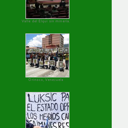
Valle del Elqui sin minería.
Orinoco, Venezuela