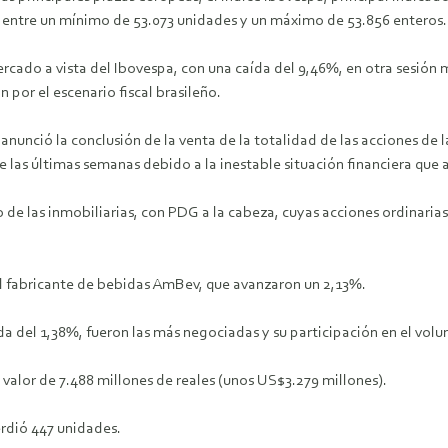
da entre un mínimo de 53.073 unidades y un máximo de 53.856 enteros.
ercado a vista del Ibovespa, con una caída del 9,46%, en otra sesión 
 por el escenario fiscal brasileño.
 anunció la conclusión de la venta de la totalidad de las acciones d
las últimas semanas debido a la inestable situación financiera que 
de las inmobiliarias, con PDG a la cabeza, cuyas acciones ordinarias 
del fabricante de bebidas AmBev, que avanzaron un 2,13%.
da del 1,38%, fueron las más negociadas y su participación en el volu
 valor de 7.488 millones de reales (unos US$3.279 millones).
erdió 447 unidades.