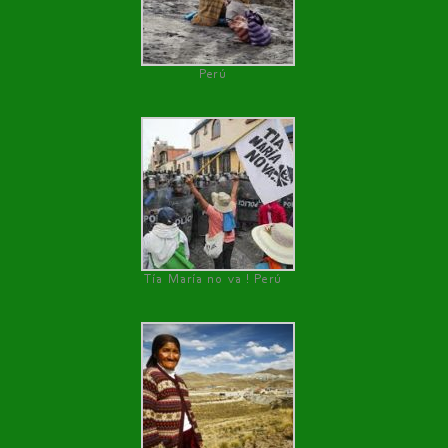
Perú
Tía María no va ! Perú