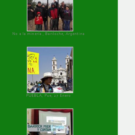
No a la minería , Bariloche, Argentina
PUEBLA, Pue, 27 Enero