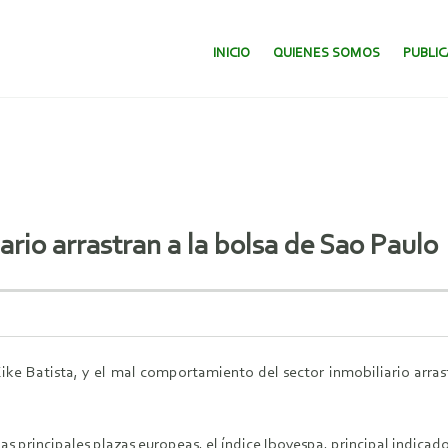
SALTAR AL CONTENIDO.
INICIO
QUIENES SOMOS
PUBLI
rio arrastran a la bolsa de Sao Paulo
ke Batista, y el mal comportamiento del sector inmobiliario arra
s principales plazas europeas, el índice Ibovespa, principal indicado