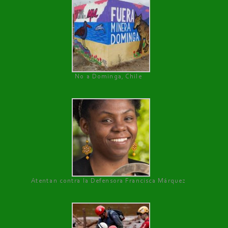
No a Dominga, Chile
Atentan contra la Defensora Francisca Márquez