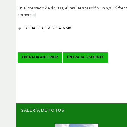
En el mercado de divisas, el real se apreció y un 0,26% fren
comercial
EIKE BATISTA
,
EMPRESA: MMX
Navegador
ENTRADA ANTERIOR
ENTRADA SIGUIENTE
de
artículos
GALERÌA DE FOTOS