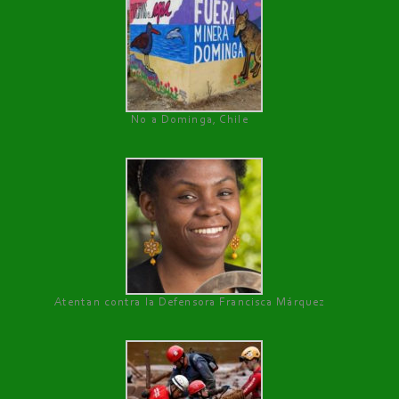
No a Dominga, Chile
Atentan contra la Defensora Francisca Márquez