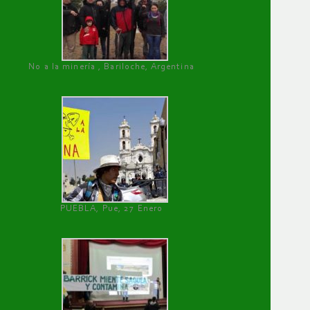
No a la minería , Bariloche, Argentina
PUEBLA, Pue, 27 Enero