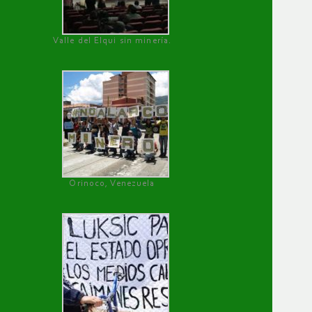
Valle del Elqui sin minería.
Orinoco, Venezuela