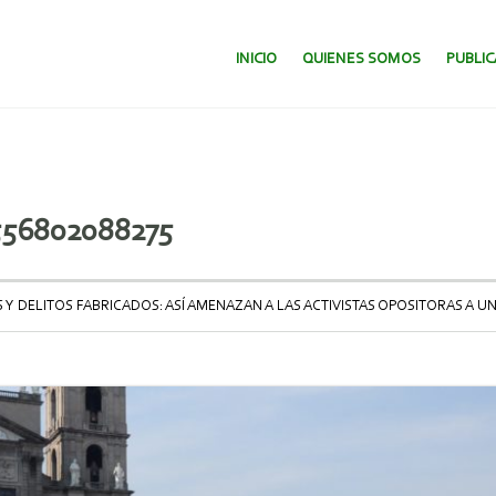
SALTAR AL CONTENIDO.
INICIO
QUIENES SOMOS
PUBLI
556802088275
 DELITOS FABRICADOS: ASÍ AMENAZAN A LAS ACTIVISTAS OPOSITORAS A U