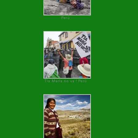
Perú
Tía María no va ! Perú