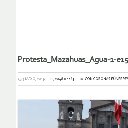
Protesta_Mazahuas_Agua-1-e1
3 MAYO, 2019
2048 × 1069
CON CORONAS FÚNEBRES Y