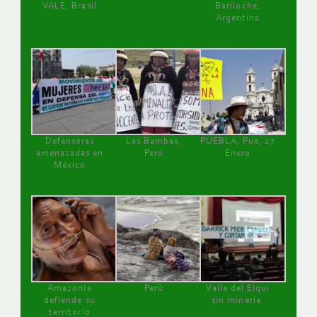
VALE, Brasil
Bariloche,
Argentina
Defensoras
Las Bambas,
PUEBLA, Pue, 27
amenazadas en
Perú
Enero
México
Amazonía
Perú
Valle del Elqui
defiende su
sin minería.
territorio