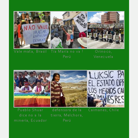
Vale mata, Brasil
Tía María no va !
Orinoco,
Perú
Venezuela
Pueblo Shuar
defensora de la
Caimanes, Chile
dice no a la
tierra, Melchora,
minería, Ecuador
Perú