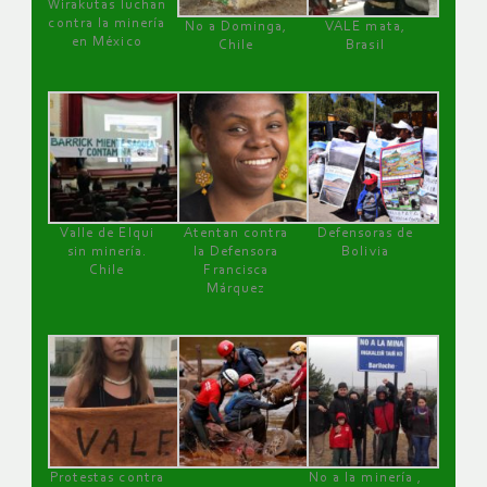
Wirakutas luchan
contra la minería
No a Dominga,
VALE mata,
en México
Chile
Brasil
Valle de Elqui
Atentan contra
Defensoras de
sin minería.
la Defensora
Bolivia
Chile
Francisca
Márquez
Protestas contra
No a la minería ,