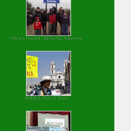
No a la minería , Bariloche, Argentina
PUEBLA, Pue, 27 Enero