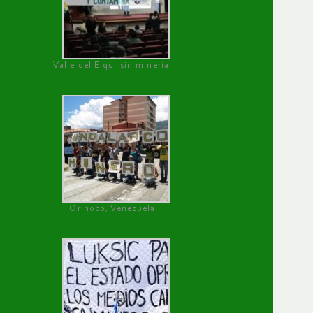
Valle del Elqui sin minería.
Orinoco, Venezuela