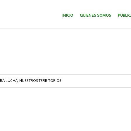
SALTAR AL CONTENIDO.
INICIO
QUIENES SOMOS
PUBLI
RA LUCHA, NUESTROS TERRITORIOS