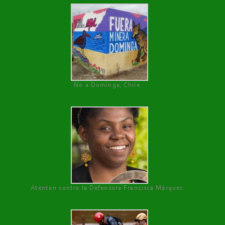
No a Dominga, Chile
Atentan contra la Defensora Francisca Márquez