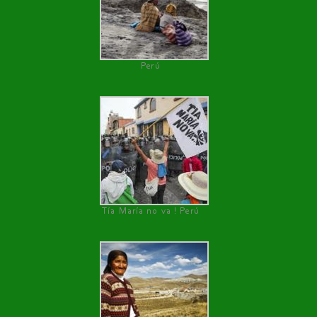
Perú
Tía María no va ! Perú