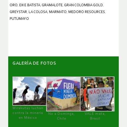
ORO
,
EIKE BATISTA
,
GRAMALOTE
,
GRAN COLOMBIA GOLD
,
GREYSTAR
,
LA COLOSA
,
MARMATO
,
MEDORO RESOURCES
,
PUTUMAYO
GALERÌA DE FOTOS
Wirakutas luchan
contra la minería
No a Dominga,
VALE mata,
en México
Chile
Brasil