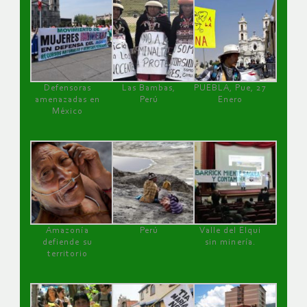
Defensoras
Las Bambas,
PUEBLA, Pue, 27
amenazadas en
Perú
Enero
México
Amazonía
Perú
Valle del Elqui
defiende su
sin minería.
territorio