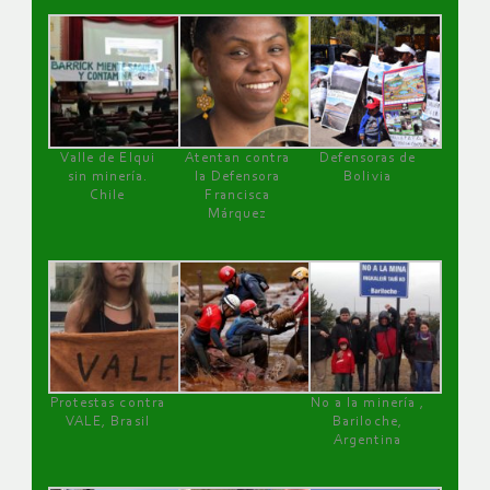
Valle de Elqui
Atentan contra
Defensoras de
sin minería.
la Defensora
Bolivia
Chile
Francisca
Márquez
Protestas contra
No a la minería ,
VALE, Brasil
Bariloche,
Argentina