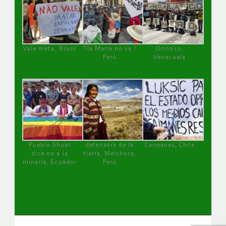
Vale mata, Brasil
Tía María no va !
Orinoco,
Perú
Venezuela
Pueblo Shuar
defensora de la
Caimanes, Chile
dice no a la
tierra, Melchora,
minería, Ecuador
Perú