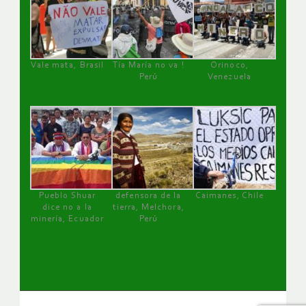
Vale mata, Brasil
Tía María no va !
Orinoco,
Perú
Venezuela
Pueblo Shuar
defensora de la
Caimanes, Chile
dice no a la
tierra, Melchora,
minería, Ecuador
Perú