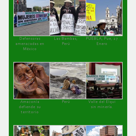
Defensoras
Las Bambas,
PUEBLA, Pue, 27
amenazadas en
Perú
Enero
México
Amazonía
Perú
Valle del Elqui
defiende su
sin minería.
territorio