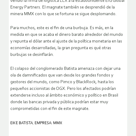
vendió la firma de logística LLX a la estadounidense EIG Global
Energy Partners. El magnate también se desprendió de la
minera MMX con lo que se fortuna se sigue desplomando.
Para muchos, este es el fin de una burbuja. Es más, en la
medida en que se acaba el dinero barato alrededor del mundo
y repunta el dólar ante el ajuste de la política monetaria en las
economías desarrolladas, la gran pregunta es qué otras
burbujas se desinflarán.
El colapso del conglomerado Batista amenaza con dejar una
ola de damnificados que van desde los grandes fondos y
gestores del mundo, como Pimco y BlackRock, hasta los
pequeños accionistas de OGX. Pero los afectados podrían
extenderse incluso al ámbito económico y político en Brasil
donde las bancas privada y pública podrían estar muy
comprometidas con el fin de este magnate.
EIKE BATISTA
,
EMPRESA: MMX