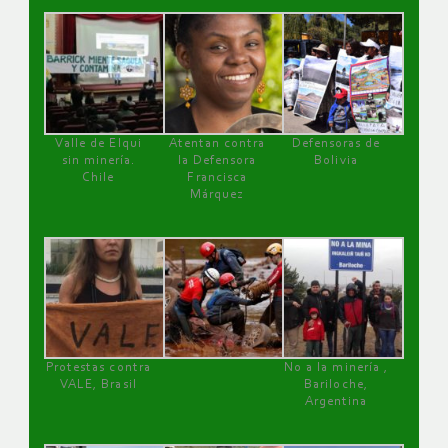
Valle de Elqui
Atentan contra
Defensoras de
sin minería.
la Defensora
Bolivia
Chile
Francisca
Márquez
Protestas contra
No a la minería ,
VALE, Brasil
Bariloche,
Argentina