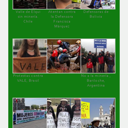
Valle de Elqui
Atentan contra
Defensoras de
sin minería.
la Defensora
Bolivia
Chile
Francisca
Márquez
Protestas contra
No a la minería ,
VALE, Brasil
Bariloche,
Argentina