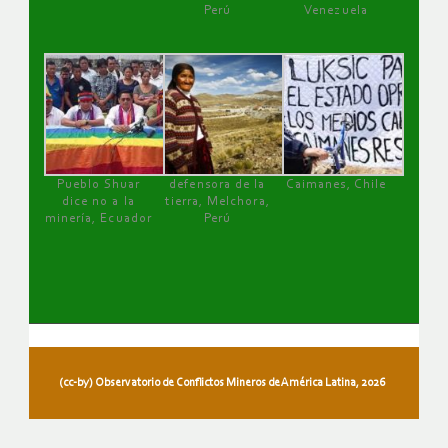
Perú
Venezuela
Pueblo Shuar
defensora de la
Caimanes, Chile
dice no a la
tierra, Melchora,
minería, Ecuador
Perú
(cc-by) Observatorio de Conflictos Mineros de América Latina, 2026