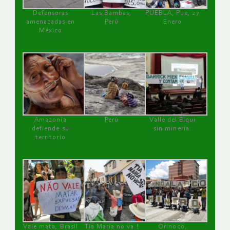
Defensoras
Las Bambas,
PUEBLA, Pue, 27
amenazadas en
Perú
Enero
México
Amazonía
Perú
Valle del Elqui
defiende su
sin minería.
territorio
Vale mata, Brasil
Tía María no va !
Orinoco,