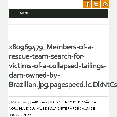
MENÚ
SALTAR AL CONTENIDO.
x80969479_Members-of-a-
rescue-team-search-for-
victims-of-a-collapsed-tailings-
dam-owned-by-
Brazilian.jpg.pagespeed.ic.DkNt
7 MAYO, 2019
1086 × 652
MAIOR FUNDO DE PENSÃO DA
NORUEGA EXCLUI VALE DE SUA CARTEIRA POR CAUSA DE
BRUMADINHO