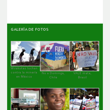
GALERÌA DE FOTOS
Wirakutas luchan
contra la minería
No a Dominga,
VALE mata,
en México
Chile
Brasil