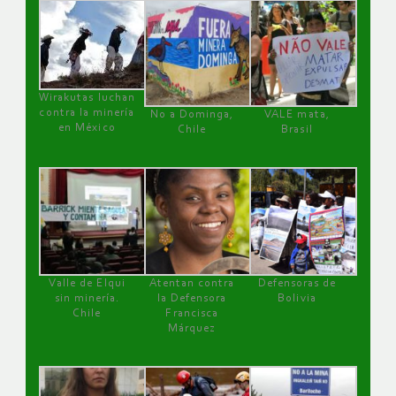
Wirakutas luchan
contra la minería
No a Dominga,
VALE mata,
en México
Chile
Brasil
Valle de Elqui
Atentan contra
Defensoras de
sin minería.
la Defensora
Bolivia
Chile
Francisca
Márquez