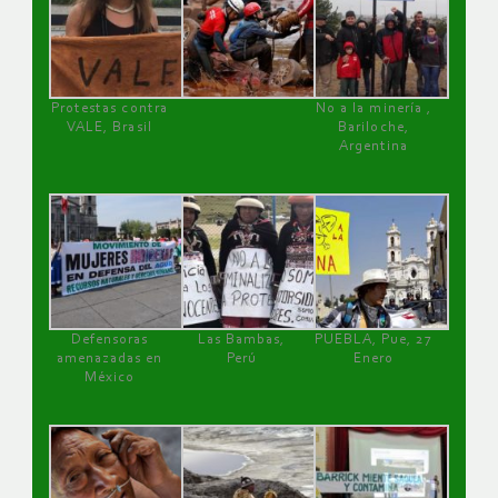
Protestas contra
No a la minería ,
VALE, Brasil
Bariloche,
Argentina
Defensoras
Las Bambas,
PUEBLA, Pue, 27
amenazadas en
Perú
Enero
México