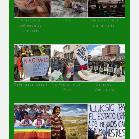
Amazonía
Perú
Valle del Elqui
defiende su
sin minería.
territorio
Vale mata, Brasil
Tía María no va !
Orinoco,
Perú
Venezuela