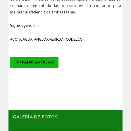
se han incrementado las operaciones en conjunto para
mejorar la eficiencia de ambas faenas.
Sigue leyendo
→
ACONCAGUA
,
ANGLOAMERICAN
,
CODELCO
Navegador
ENTRADAS ANTIGUAS
de
artículos
GALERÌA DE FOTOS