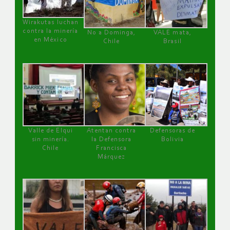
Wirakutas luchan
contra la minería
No a Dominga,
VALE mata,
en México
Chile
Brasil
Valle de Elqui
Atentan contra
Defensoras de
sin minería.
la Defensora
Bolivia
Chile
Francisca
Márquez