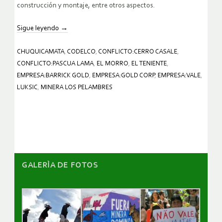
construcción y montaje, entre otros aspectos.
Sigue leyendo
→
CHUQUICAMATA
,
CODELCO
,
CONFLICTO:CERRO CASALE
,
CONFLICTO:PASCUA LAMA
,
EL MORRO
,
EL TENIENTE
,
EMPRESA:BARRICK GOLD
,
EMPRESA:GOLD CORP
,
EMPRESA:VALE
,
LUKSIC
,
MINERA LOS PELAMBRES
GALERÌA DE FOTOS