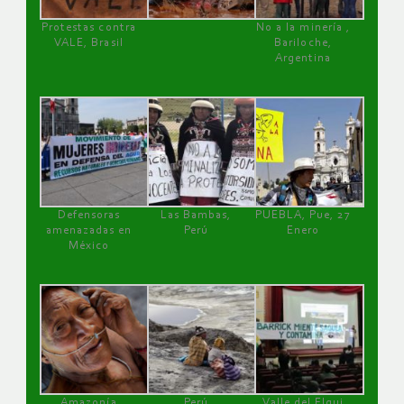
Protestas contra
No a la minería ,
VALE, Brasil
Bariloche,
Argentina
Defensoras
Las Bambas,
PUEBLA, Pue, 27
amenazadas en
Perú
Enero
México
Amazonía
Perú
Valle del Elqui