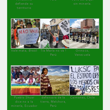
defiende su
sin minería.
territorio
Vale mata, Brasil
Tía María no va !
Orinoco,
Perú
Venezuela
Pueblo Shuar
defensora de la
Caimanes, Chile
dice no a la
tierra, Melchora,
minería, Ecuador
Perú