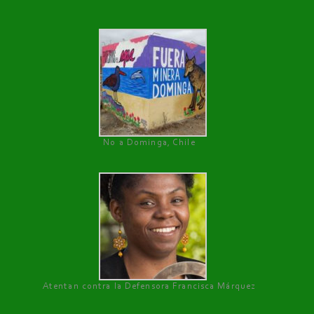
No a Dominga, Chile
Atentan contra la Defensora Francisca Márquez