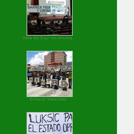
Valle del Elqui sin minería.
Orinoco, Venezuela