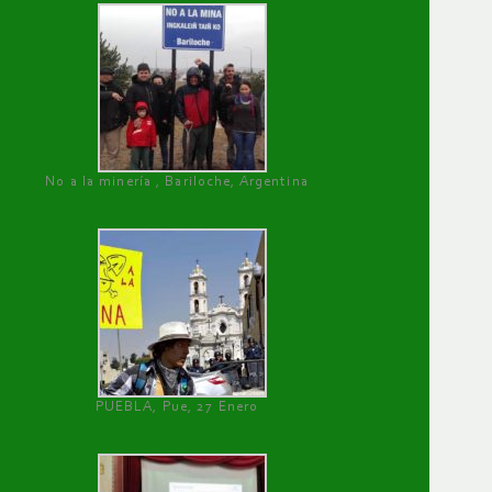
No a la minería , Bariloche, Argentina
PUEBLA, Pue, 27 Enero