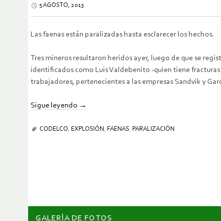
5 AGOSTO, 2013
Las faenas están paralizadas hasta esclarecer los hechos.
Tres mineros resultaron heridos ayer, luego de que se regis
identificados como Luis Valdebenito -quien tiene fractura
trabajadores, pertenecientes a las empresas Sandvik y Gar
Sigue leyendo
→
CODELCO
,
EXPLOSIÓN
,
FAENAS
,
PARALIZACIÓN
GALERÌA DE FOTOS