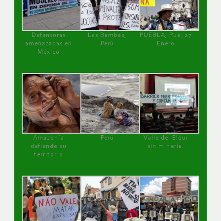
Defensoras
Las Bambas,
PUEBLA, Pue, 27
amenazadas en
Perú
Enero
México
Amazonía
Perú
Valle del Elqui
defiende su
sin minería.
territorio