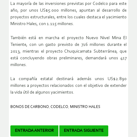
La mayoría de las inversiones previstas por Codelco para este
año, por unos US$5.000 millones, apuntan al desarrollo de
proyectos estructurales, entre los cuales destaca el yacimiento
Ministro Hales, con 1.115 millones.
También está en marcha el proyecto Nuevo Nivel Mina El
Teniente, con un gasto previsto de 716 millones durante el
2013, mientras el proyecto Chuquicamata Subterránea, que
está concluyendo obras preliminares, demandará unos 417
millones.
La compañía estatal destinará además unos US$2.890
millones a proyectos relacionados con el objetivo de extender
la vida útil de algunos yacimientos.
BONOS DE CARBONO
,
CODELCO
,
MINISTRO HALES
Navegador
ENTRADA ANTERIOR
ENTRADA SIGUIENTE