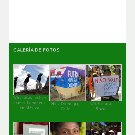
de
artículos
GALERÌA DE FOTOS
Wirakutas luchan
contra la minería
No a Dominga,
VALE mata,
en México
Chile
Brasil