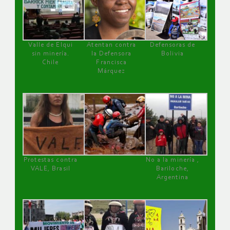
Valle de Elqui
Atentan contra
Defensoras de
sin minería.
la Defensora
Bolivia
Chile
Francisca
Márquez
Protestas contra
No a la minería ,
VALE, Brasil
Bariloche,
Argentina