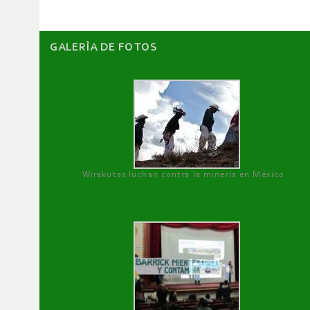
GALERÌA DE FOTOS
Wirakutas luchan contra la minería en México