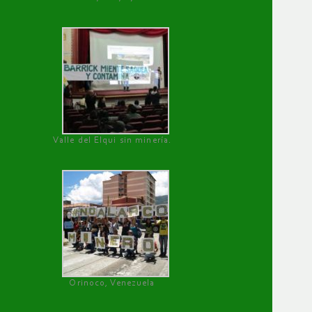
Valle del Elqui sin minería.
Orinoco, Venezuela