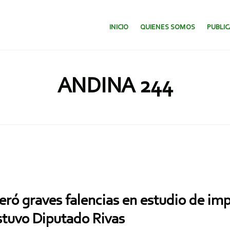
SALTAR AL CONTENIDO.
INICIO
QUIENES SOMOS
PUBLI
ANDINA 244
ró graves falencias en estudio de im
stuvo Diputado Rivas