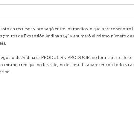
asto en recursos y propagó entre los medios lo que parece ser otro 
s 7 mitos de Expansión Andina 244” y enumeró el mismo número de 
aís.
el negocio de Andina es PRODUCIR y PRODUCIR, no forma parte de s
 lo mismo creo que no les sale, no les resulta aparecer con todo su 
nsión.