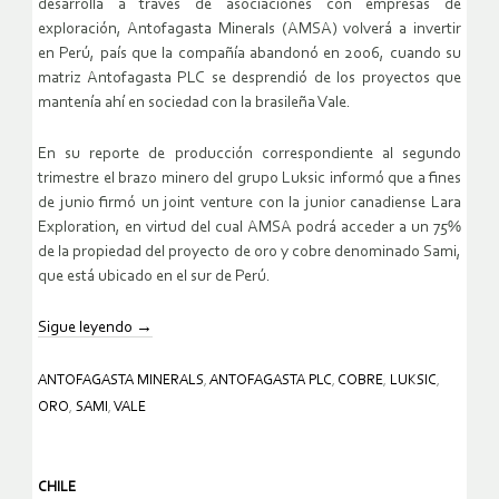
desarrolla a través de asociaciones con empresas de
exploración, Antofagasta Minerals (AMSA) volverá a invertir
en Perú, país que la compañía abandonó en 2006, cuando su
matriz Antofagasta PLC se desprendió de los proyectos que
mantenía ahí en sociedad con la brasileña Vale.
En su reporte de producción correspondiente al segundo
trimestre el brazo minero del grupo Luksic informó que a fines
de junio firmó un joint venture con la junior canadiense Lara
Exploration, en virtud del cual AMSA podrá acceder a un 75%
de la propiedad del proyecto de oro y cobre denominado Sami,
que está ubicado en el sur de Perú.
Sigue leyendo
→
ANTOFAGASTA MINERALS
,
ANTOFAGASTA PLC
,
COBRE
,
LUKSIC
,
ORO
,
SAMI
,
VALE
CHILE