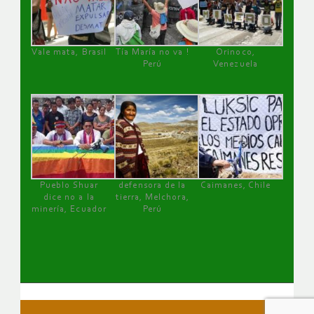
Vale mata, Brasil
Tía María no va !
Orinoco,
Perú
Venezuela
Pueblo Shuar
defensora de la
Caimanes, Chile
dice no a la
tierra, Melchora,
minería, Ecuador
Perú