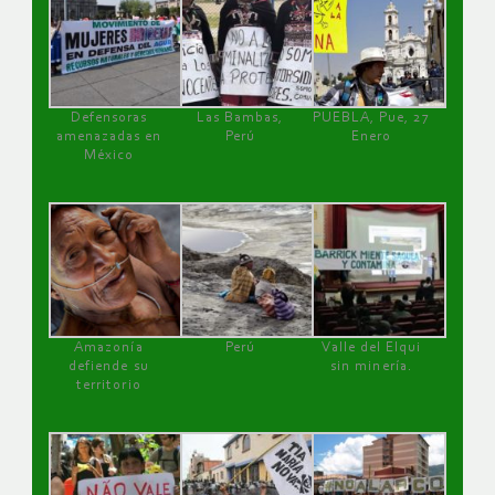
Defensoras
Las Bambas,
PUEBLA, Pue, 27
amenazadas en
Perú
Enero
México
Amazonía
Perú
Valle del Elqui
defiende su
sin minería.
territorio