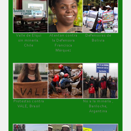
Valle de Elqui
Atentan contra
Defensoras de
sin minería.
la Defensora
Bolivia
Chile
Francisca
Márquez
Protestas contra
No a la minería ,
VALE, Brasil
Bariloche,
Argentina