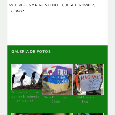
ANTOFAGASTA MINERALS
,
CODELCO
,
DIEGO HERNÁNDEZ
,
EXPONOR
GALERÌA DE FOTOS
Wirakutas luchan
contra la minería
No a Dominga,
VALE mata,
en México
Chile
Brasil