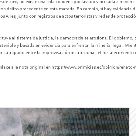
sde 2015 no existe una sola condena por lavado vinculada a minería
on delito precedente en esta materia. En cambio, sí hay evidencia de 
 Aires, junto con registros de actos terroristas y redes de protecc
ituye al sistema de justicia, la democracia se erosiona. El gobierno,
stenible y basada en evidencia para enfrentar la minería ilegal. Mientr
uirá atrapado entre la improvisación institucional, el fortalecimient
enlace a la nota original en https://www.primicias.ec/opinion/renato-