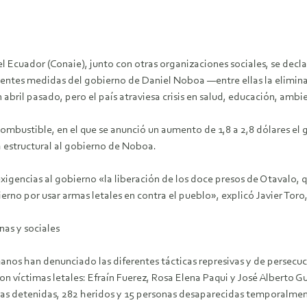
 Ecuador (Conaie), junto con otras organizaciones sociales, se decla
rentes medidas del gobierno de Daniel Noboa —entre ellas la eliminaci
bril pasado, pero el país atraviesa crisis en salud, educación, ambi
combustible, en el que se anunció un aumento de 1,8 a 2,8 dólares e
ca estructural al gobierno de Noboa.
gencias al gobierno «la liberación de los doce presos de Otavalo, q
ierno por usar armas letales en contra el pueblo», explicó Javier To
nas y sociales
os han denunciado las diferentes tácticas represivas y de persecuc
ron víctimas letales: Efraín Fuerez, Rosa Elena Paqui y José Albert
as detenidas, 282 heridos y 15 personas desaparecidas temporalmen