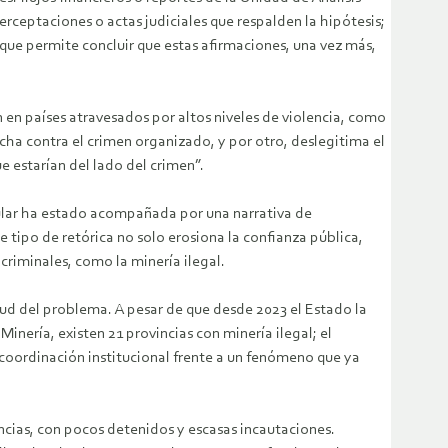
erceptaciones o actas judiciales que respalden la hipótesis;
 que permite concluir que estas afirmaciones, una vez más,
 en países atravesados por altos niveles de violencia, como
ucha contra el crimen organizado, y por otro, deslegitima el
e estarían del lado del crimen”.
pular ha estado acompañada por una narrativa de
 tipo de retórica no solo erosiona la confianza pública,
criminales, como la minería ilegal.
tud del problema. A pesar de que desde 2023 el Estado la
inería, existen 21 provincias con minería ilegal; el
e coordinación institucional frente a un fenómeno que ya
ancias, con pocos detenidos y escasas incautaciones.