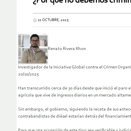
¿Por qué no debemos crimina
22 OCTUBRE, 2025
Renato Rivera Rhon
Investigador de la Iniciativa Global contra el Crimen Org
20/10/2025
Han transcurrido cerca de 30 días desde que inició el paro e
agrícola que vive de ingresos diarios en un mercado altamen
Sin embargo, el gobierno, siguiendo la receta de sus antec
contrabandistas de diésel estarían detrás del financiamien
Para que una acusación de este tipo sea verificable y judici