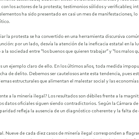
on los actores de la protesta; testimonios sólidos y verificables; int
s elementos ha sido presentado en casi un mes de manifestaciones, lo
ítico.
ar la protesta se ha convertido en una herramienta discursiva común
ción: por un lado, desvía la atención de la ineficacia estatal en la l
 a la sociedad entre “los buenos que quieren trabajar” y “los malos qu
 es un ejemplo claro de ello. En los últimos años, toda medida impo
cha de delito. Debemos ser cautelosos ante esta tendencia, pues este
emas estructurales que alimentan el malestar social y las economías 
nte a la minería ilegal? Los resultados son débiles frente a la magni
s datos oficiales siguen siendo contradictorios. Según la Cámara de M
paridad refleja la ausencia de un diagnóstico coherente y la falta d
ial. Nueve de cada diez casos de minería ilegal corresponden a flagr