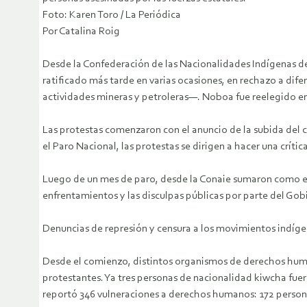
Foto: Karen Toro / La Periódica
Por Catalina Roig
Desde la Confederación de las Nacionalidades Indígenas del
ratificado más tarde en varias ocasiones, en rechazo a dife
actividades mineras y petroleras—. Noboa fue reelegido en a
Las protestas comenzaron con el anuncio de la subida del 
el Paro Nacional, las protestas se dirigen a hacer una críti
Luego de un mes de paro, desde la Conaie sumaron como exi
enfrentamientos y las disculpas públicas por parte del Gob
Denuncias de represión y censura a los movimientos indíge
Desde el comienzo, distintos organismos de derechos human
protestantes. Ya tres personas de nacionalidad kiwcha fue
reportó 346 vulneraciones a derechos humanos: 172 person