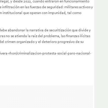
 ilegal, y desde 2022, cuando entraron en funcionamiento
infiltración en las fuerzas de seguridad: militares activos y
ión institucional que operan con impunidad, tal como
 debe abandonar la narrativa de securitización que divide y
as no se atienda la raíz del problema, las finanzas ilícitas
o del crimen organizado y el deterioro progresivo de su
rivera-rhon/criminalizacion-protesta-social-paro-nacional-