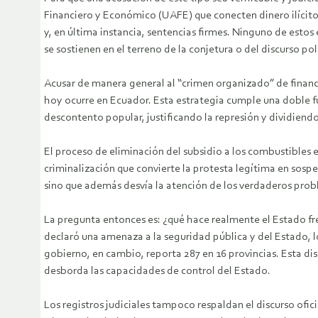
Financiero y Económico (UAFE) que conecten dinero ilícito c
y, en última instancia, sentencias firmes. Ninguno de esto
se sostienen en el terreno de la conjetura o del discurso pol
Acusar de manera general al “crimen organizado” de financi
hoy ocurre en Ecuador. Esta estrategia cumple una doble fun
descontento popular, justificando la represión y dividiendo
El proceso de eliminación del subsidio a los combustibles
criminalización que convierte la protesta legítima en sospe
sino que además desvía la atención de los verdaderos probl
La pregunta entonces es: ¿qué hace realmente el Estado fre
declaró una amenaza a la seguridad pública y del Estado, lo
gobierno, en cambio, reporta 287 en 16 provincias. Esta dis
desborda las capacidades de control del Estado.
Los registros judiciales tampoco respaldan el discurso ofic