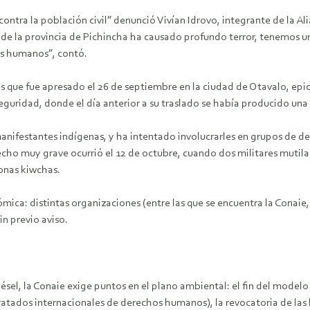
 contra la población civil” denunció Vivían Idrovo, integrante de la
 de la provincia de Pichincha ha causado profundo terror, tenemos un 
os humanos”, contó.
s que fue apresado el 26 de septiembre en la ciudad de Otavalo, epi
eguridad, donde el día anterior a su traslado se había producido una
nifestantes indígenas, y ha intentado involucrarles en grupos de d
echo muy grave ocurrió el 12 de octubre, cuando dos militares mutila
sonas kiwchas.
ica: distintas organizaciones (entre las que se encuentra la Conaie,
n previo aviso.
sel, la Conaie exige puntos en el plano ambiental: el fin del modelo e
tados internacionales de derechos humanos), la revocatoria de las l