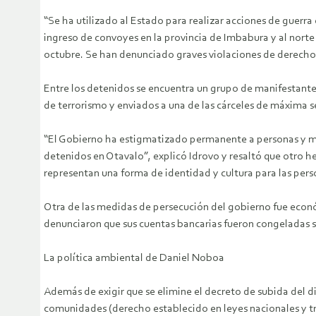
“Se ha utilizado al Estado para realizar acciones de guerra
ingreso de convoyes en la provincia de Imbabura y al norte
octubre. Se han denunciado graves violaciones de derech
Entre los detenidos se encuentra un grupo de manifestante
de terrorismo y enviados a una de las cárceles de máxima s
“El Gobierno ha estigmatizado permanente a personas y ma
detenidos en Otavalo”, explicó Idrovo y resaltó que otro h
representan una forma de identidad y cultura para las per
Otra de las medidas de persecución del gobierno fue económ
denunciaron que sus cuentas bancarias fueron congeladas si
La política ambiental de Daniel Noboa
Además de exigir que se elimine el decreto de subida del dié
comunidades (derecho establecido en leyes nacionales y tra