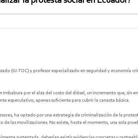
lizar la protesta social en Ecuador?
anizado (GI-TOC) y profesor especializado en seguridad y economía 
n Imbabura por el alza del costo del diésel, un incremento que, sin en
te especulativo, apenas suficiente para cubrir la canasta básica.
esores, ha optado por una estrategia de criminalización de la protes
to de las movilizaciones. No existe, hasta el momento, una sola prue
almente sustentada, deberían existir evidencias concretas y rastreable