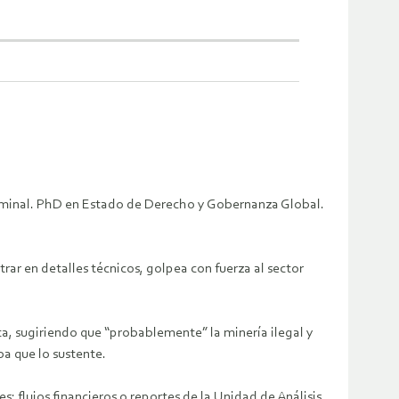
criminal. PhD en Estado de Derecho y Gobernanza Global.
trar en detalles técnicos, golpea con fuerza al sector
ta, sugiriendo que “probablemente” la minería ilegal y
ba que lo sustente.
s: flujos financieros o reportes de la Unidad de Análisis