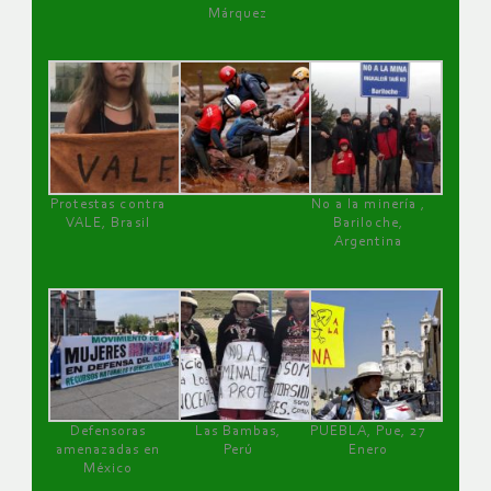
Márquez
Protestas contra
No a la minería ,
VALE, Brasil
Bariloche,
Argentina
Defensoras
Las Bambas,
PUEBLA, Pue, 27
amenazadas en
Perú
Enero
México