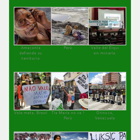
Amazonía
Perú
Valle del Elqui
defiende su
sin minería.
territorio
Vale mata, Brasil
Tía María no va !
Orinoco,
Perú
Venezuela