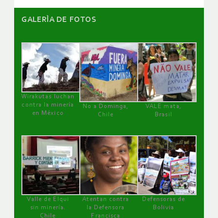
GALERÌA DE FOTOS
Wirakutas luchan
contra la minería
No a Dominga,
VALE mata,
en México
Chile
Brasil
Valle de Elqui
Atentan contra
Defensoras de
sin minería.
la Defensora
Bolivia
Chile
Francisca