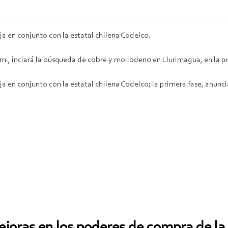
a en conjunto con la estatal chilena Codelco.
ami, inciará la búsqueda de cobre y molibdeno en Llurimagua, en la p
 en conjunto con la estatal chilena Codelco; la primera fase, anunci
.
ejoras en los poderes de compra de l