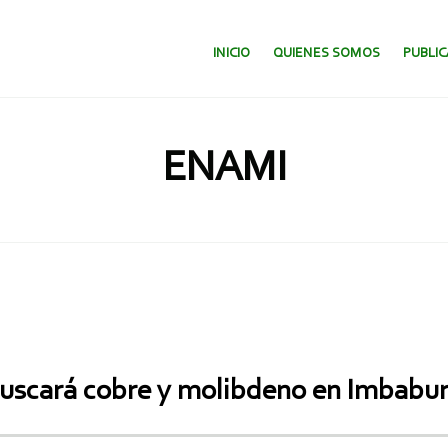
SALTAR AL CONTENIDO.
INICIO
QUIENES SOMOS
PUBLI
ENAMI
 buscará cobre y molibdeno en Imbabu