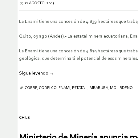
12 AGOSTO, 2013
La Enami tiene una concesión de 4.839 hectáreas que trabaj
Quito, 09 ago (Andes).- La estatal minera ecuatoriana, En
La Enami tiene una concesión de 4.839 hectáreas que trabaja
geológica, que determinará el potencial de esos minerales
Sigue leyendo
→
COBRE
,
CODELCO
,
ENAMI
,
ESTATAL
,
IMBABURA
,
MOLIBDENO
CHILE
Ministerio de Minería anuncia m