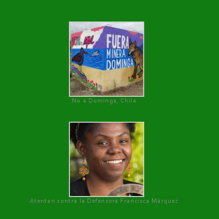
No a Dominga, Chile
Atentan contra la Defensora Francisca Márquez