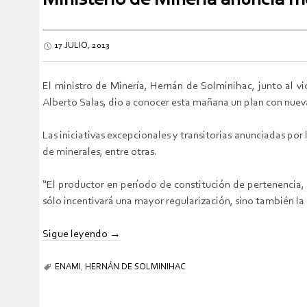
17 JULIO, 2013
El ministro de Minería, Hernán de Solminihac, junto al v
Alberto Salas, dio a conocer esta mañana un plan con nue
Las iniciativas excepcionales y transitorias anunciadas po
de minerales, entre otras.
“El productor en período de constitución de pertenencia,
sólo incentivará una mayor regularización, sino también l
Sigue leyendo
→
ENAMI
,
HERNÁN DE SOLMINIHAC