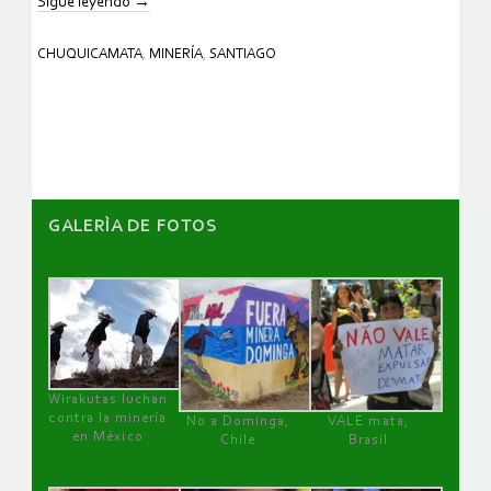
Sigue leyendo
→
CHUQUICAMATA
,
MINERÍA
,
SANTIAGO
GALERÌA DE FOTOS
Wirakutas luchan
contra la minería
No a Dominga,
VALE mata,
en México
Chile
Brasil