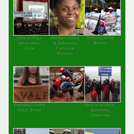
Valle de Elqui
Atentan contra
Defensoras de
sin minería.
la Defensora
Bolivia
Chile
Francisca
Márquez
Protestas contra
No a la minería ,
VALE, Brasil
Bariloche,
Argentina