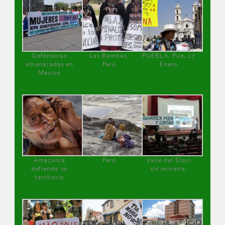
Defensoras
Las Bambas,
PUEBLA, Pue, 27
amenazadas en
Perú
Enero
México
Amazonía
Perú
Valle del Elqui
defiende su
sin minería.
territorio