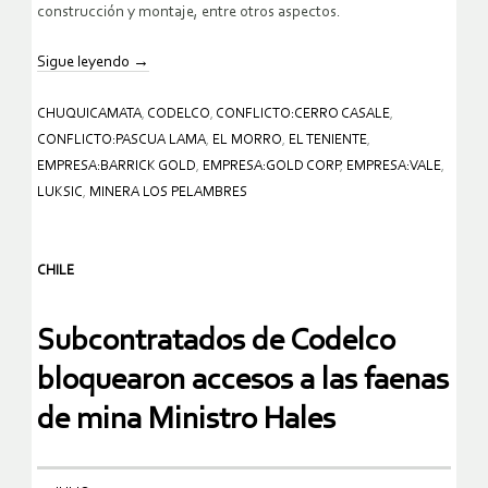
construcción y montaje, entre otros aspectos.
Sigue leyendo
→
CHUQUICAMATA
,
CODELCO
,
CONFLICTO:CERRO CASALE
,
CONFLICTO:PASCUA LAMA
,
EL MORRO
,
EL TENIENTE
,
EMPRESA:BARRICK GOLD
,
EMPRESA:GOLD CORP
,
EMPRESA:VALE
,
LUKSIC
,
MINERA LOS PELAMBRES
CHILE
Subcontratados de Codelco
bloquearon accesos a las faenas
de mina Ministro Hales