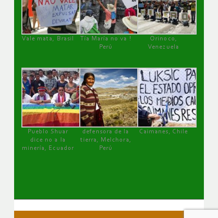
Vale mata, Brasil
Tía María no va !
Orinoco,
Perú
Venezuela
Pueblo Shuar
defensora de la
Caimanes, Chile
dice no a la
tierra, Melchora,
minería, Ecuador
Perú