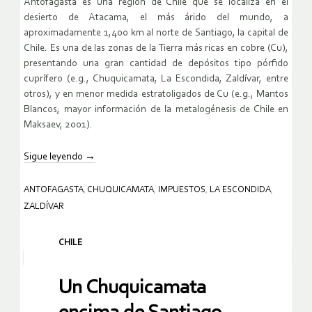
Antofagasta es una región de Chile que se localiza en el
desierto de Atacama, el más árido del mundo, a
aproximadamente 1,400 km al norte de Santiago, la capital de
Chile. Es una de las zonas de la Tierra más ricas en cobre (Cu),
presentando una gran cantidad de depósitos tipo pórfido
cuprífero (e.g., Chuquicamata, La Escondida, Zaldívar, entre
otros), y en menor medida estratoligados de Cu (e.g., Mantos
Blancos; mayor información de la metalogénesis de Chile en
Maksaev, 2001).
Sigue leyendo
→
ANTOFAGASTA
,
CHUQUICAMATA
,
IMPUESTOS
,
LA ESCONDIDA
,
ZALDÍVAR
CHILE
Un Chuquicamata