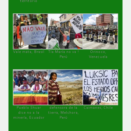
territorio
Vale mata, Brasil
Tía María no va !
Orinoco,
Perú
Venezuela
Pueblo Shuar
defensora de la
Caimanes, Chile
dice no a la
tierra, Melchora,
minería, Ecuador
Perú