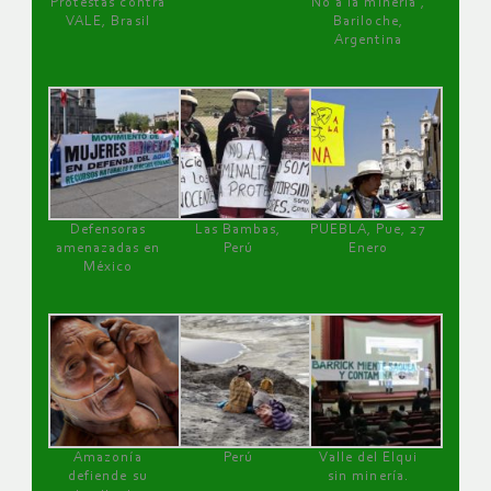
Protestas contra
No a la minería ,
VALE, Brasil
Bariloche,
Argentina
Defensoras
Las Bambas,
PUEBLA, Pue, 27
amenazadas en
Perú
Enero
México
Amazonía
Perú
Valle del Elqui
defiende su
sin minería.