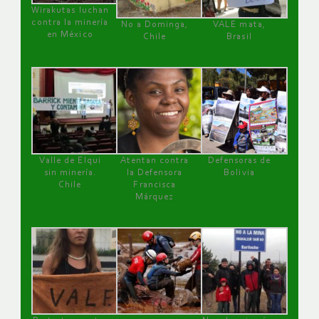
Wirakutas luchan
contra la minería
No a Dominga,
VALE mata,
en México
Chile
Brasil
Valle de Elqui
Atentan contra
Defensoras de
sin minería.
la Defensora
Bolivia
Chile
Francisca
Márquez