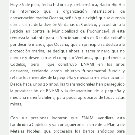
Hoy 26 de julio, fecha histórica y emblemática, Radio Bío Bío
ha
informado que la organización internacional de
conservación marina
Oceana, señaló que exigirá que se cumpla
con el cierre de la división
Ventanas de Codelco, y acudirán a la
justicia en contra la Municipalidad d
e Puchuncaví, si esta
renueva la patente para el funcionamiento de
Resulta extraño
por decir lo menos, que Oceana, que en principio s
e dedica a la
protección marina, se dedique ahora al tema minero
que no
conoce y desee cerrar el complejo Ventanas, que pertenece
a
Codelco, pero que construyó ENAMI en los años
cincuenta,
teniendo como objetivo fundamental fundir y
refinar los minerales
de la pequeña y mediana minería nacional.
Desde hace unos 20
años, las transnacionales han perseguido
la privatización de ENAMI y
la desaparición de la pequeña y
mediana minería chilena, para poder
apropiarse de todas estas
minas.
Con sus presiones lograron que
ENAMI vendiera esta
fundición a Codelco, y ya consiguieron el cierre d
e la Planta de
Metales Nobles, que procesaba los barros anódicos
para