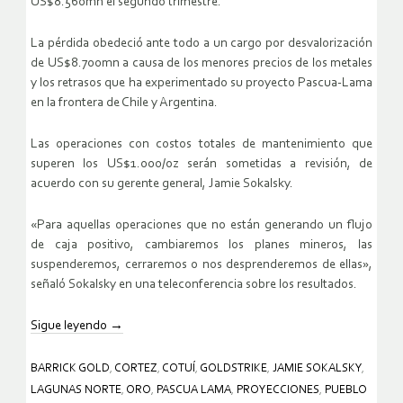
US$8.560mn el segundo trimestre.
La pérdida obedeció ante todo a un cargo por desvalorización
de US$8.700mn a causa de los menores precios de los metales
y los retrasos que ha experimentado su proyecto Pascua-Lama
en la frontera de Chile y Argentina.
Las operaciones con costos totales de mantenimiento que
superen los US$1.000/oz serán sometidas a revisión, de
acuerdo con su gerente general, Jamie Sokalsky.
«Para aquellas operaciones que no están generando un flujo
de caja positivo, cambiaremos los planes mineros, las
suspenderemos, cerraremos o nos desprenderemos de ellas»,
señaló Sokalsky en una teleconferencia sobre los resultados.
Sigue leyendo
→
BARRICK GOLD
,
CORTEZ
,
COTUÍ
,
GOLDSTRIKE
,
JAMIE SOKALSKY
,
LAGUNAS NORTE
,
ORO
,
PASCUA LAMA
,
PROYECCIONES
,
PUEBLO