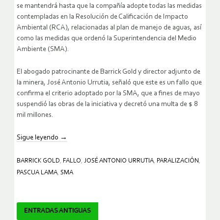
se mantendrá hasta que la compañía adopte todas las medidas
contempladas en la Resolución de Calificación de Impacto
Ambiental (RCA), relacionadas al plan de manejo de aguas, así
como las medidas que ordenó la Superintendencia del Medio
Ambiente (SMA).
El abogado patrocinante de Barrick Gold y director adjunto de
la minera, José Antonio Urrutia, señaló que este es un fallo que
confirma el criterio adoptado por la SMA, que a fines de mayo
suspendió las obras de la iniciativa y decretó una multa de $ 8
mil millones.
Sigue leyendo
→
BARRICK GOLD
,
FALLO
,
JOSÉ ANTONIO URRUTIA
,
PARALIZACIÓN
,
PASCUA LAMA
,
SMA
Navegador
ENTRADAS ANTIGUAS