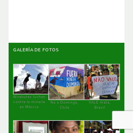
de
artículos
GALERÌA DE FOTOS
Wirakutas luchan
contra la minería
No a Dominga,
VALE mata,
en México
Chile
Brasil