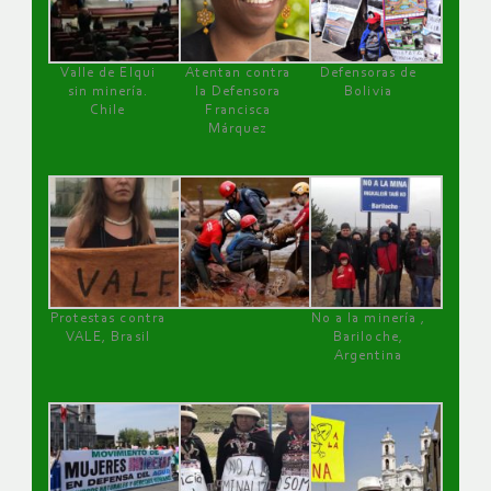
Valle de Elqui
Atentan contra
Defensoras de
sin minería.
la Defensora
Bolivia
Chile
Francisca
Márquez
Protestas contra
No a la minería ,
VALE, Brasil
Bariloche,
Argentina