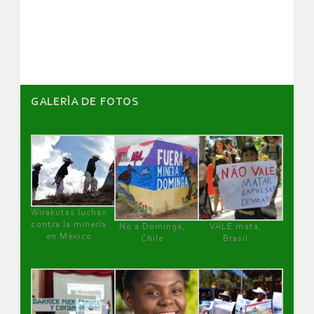
GALERÌA DE FOTOS
Wirakutas luchan
contra la minería
No a Dominga,
VALE mata,
en México
Chile
Brasil