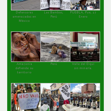
Defensoras
Las Bambas,
PUEBLA, Pue, 27
amenazadas en
Perú
Enero
México
Amazonía
Perú
Valle del Elqui
defiende su
sin minería.
territorio