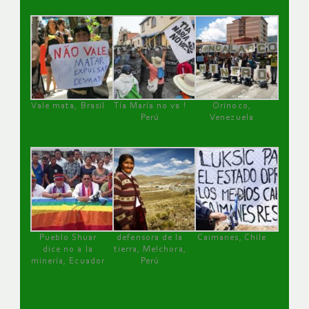
Vale mata, Brasil
Tía María no va !
Orinoco,
Perú
Venezuela
Pueblo Shuar
defensora de la
Caimanes, Chile
dice no a la
tierra, Melchora,
minería, Ecuador
Perú