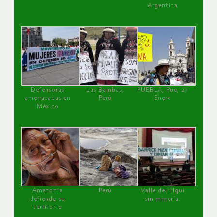
Argentina
Defensoras
Las Bambas,
PUEBLA, Pue, 27
amenazadas en
Perú
Enero
México
Amazonía
Perú
Valle del Elqui
defiende su
sin minería.
territorio