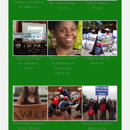
contra la minería
No a Dominga,
VALE mata,
en México
Chile
Brasil
Valle de Elqui
Atentan contra
Defensoras de
sin minería.
la Defensora
Bolivia
Chile
Francisca
Márquez
Protestas contra
No a la minería ,
VALE, Brasil
Bariloche,