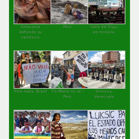
Amazonía
Perú
Valle del Elqui
defiende su
sin minería.
territorio
Vale mata, Brasil
Tía María no va !
Orinoco,
Perú
Venezuela