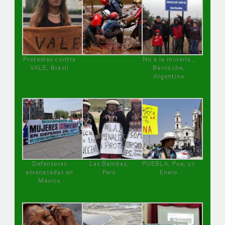
Protestas contra
No a la minería ,
VALE, Brasil
Bariloche,
Argentina
Defensoras
Las Bambas,
PUEBLA, Pue, 27
amenazadas en
Perú
Enero
México