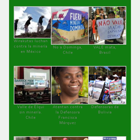
Wirakutas luchan
contra la minería
No a Dominga,
VALE mata,
en México
Chile
Brasil
Valle de Elqui
Atentan contra
Defensoras de
sin minería.
la Defensora
Bolivia
Chile
Francisca
Márquez