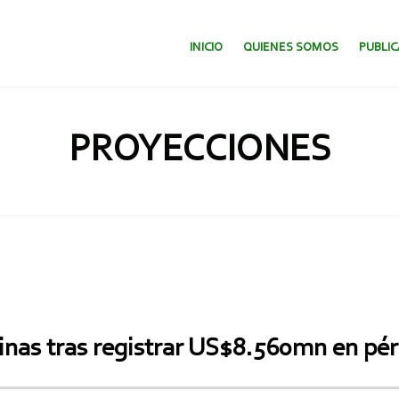
SALTAR AL CONTENIDO.
INICIO
QUIENES SOMOS
PUBLI
PROYECCIONES
minas tras registrar US$8.560mn en pé