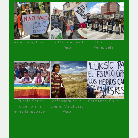
Vale mata, Brasil
Tía María no va !
Orinoco,
Perú
Venezuela
Pueblo Shuar
defensora de la
Caimanes, Chile
dice no a la
tierra, Melchora,
minería, Ecuador
Perú