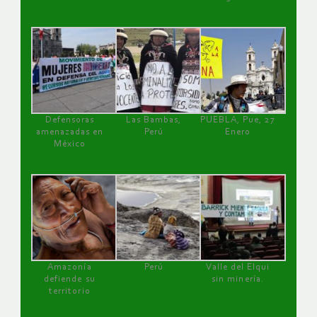
Defensoras
Las Bambas,
PUEBLA, Pue, 27
amenazadas en
Perú
Enero
México
Amazonía
Perú
Valle del Elqui
defiende su
sin minería.
territorio