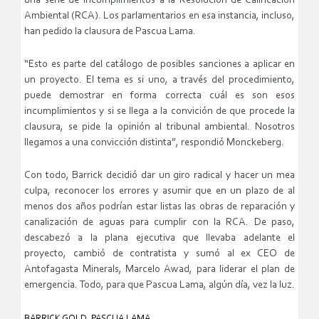
una serie de incumplimientos a la Resolución de Calificación
Ambiental (RCA). Los parlamentarios en esa instancia, incluso,
han pedido la clausura de Pascua Lama.
“Esto es parte del catálogo de posibles sanciones a aplicar en
un proyecto. El tema es si uno, a través del procedimiento,
puede demostrar en forma correcta cuál es son esos
incumplimientos y si se llega a la convición de que procede la
clausura, se pide la opinión al tribunal ambiental. Nosotros
llegamos a una convicción distinta”, respondió Monckeberg.
Con todo, Barrick decidió dar un giro radical y hacer un mea
culpa, reconocer los errores y asumir que en un plazo de al
menos dos años podrían estar listas las obras de reparación y
canalización de aguas para cumplir con la RCA. De paso,
descabezó a la plana ejecutiva que llevaba adelante el
proyecto, cambió de contratista y sumó al ex CEO de
Antofagasta Minerals, Marcelo Awad, para liderar el plan de
emergencia. Todo, para que Pascua Lama, algún día, vez la luz.
BARRICK GOLD
,
PASCUA LAMA