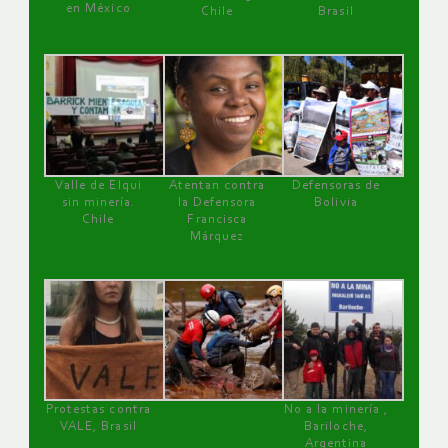
en México
Chile
Brasil
Valle de Elqui
Atentan contra
Defensoras de
sin minería.
la Defensora
Bolivia
Chile
Francisca
Márquez
Protestas contra
No a la minería ,
VALE, Brasil
Bariloche,
Argentina