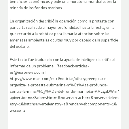
beneficios económicos y pide una moratoria mundial sobre la
minería de los fondos marinos.
La organización describió la operación como la protesta con
pancarta realizada a mayor profundidad hasta la fecha, en la
que recurrió a la robótica para llamar la atención sobre las
amenazas ambientales ocultas muy por debajo de la superficie
del océano.
Este texto fue traducido con la ayuda de inteligencia artificial.
Informar de un problema : [feedback-articles-
es@euronews.com].
https://www.msn.com/es-cl/noticias/other/greenpeace-
organiza-la-protesta-submarina-m%C3%A1s-profunda-
contra-la-miner%C3%ADa-del-fondo-marino/ar-AA24aDWm?
apiversion=v2&domshim=1&noservercache=1&noservertelem
etry=1&batchservertelemetry=1&renderwebcomponents=1&
wcseo=1