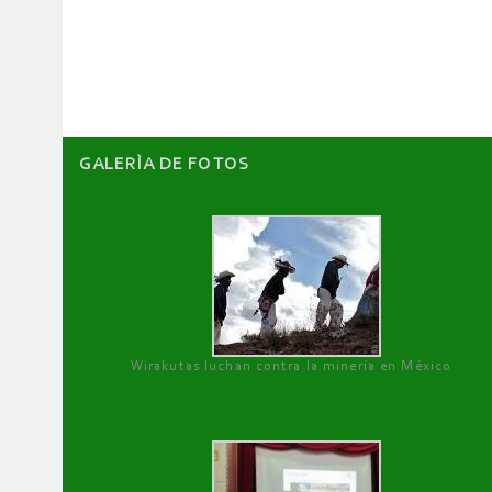
de
artículos
GALERÌA DE FOTOS
Wirakutas luchan contra la minería en México