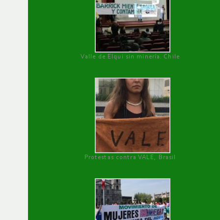
Valle de Elqui sin minería. Chile
Protestas contra VALE, Brasil