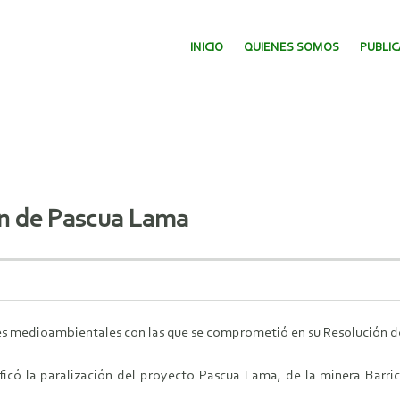
SALTAR AL CONTENIDO.
INICIO
QUIENES SOMOS
PUBLI
ión de Pascua Lama
ones medioambientales con las que se comprometió en su Resolución d
ificó la paralización del proyecto Pascua Lama, de la minera Barr