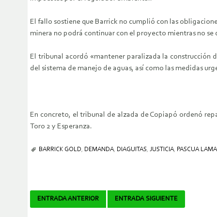
El fallo sostiene que Barrick no cumplió con las obligaci
minera no podrá continuar con el proyecto mientras no se 
El tribunal acordó «mantener paralizada la construcción
del sistema de manejo de aguas, así como las medidas urg
En concreto, el tribunal de alzada de Copiapó ordenó repa
Toro 2 y Esperanza.
BARRICK GOLD
,
DEMANDA
,
DIAGUITAS
,
JUSTICIA
,
PASCUA LAMA
Navegador
ENTRADA ANTERIOR
ENTRADA SIGUIENTE