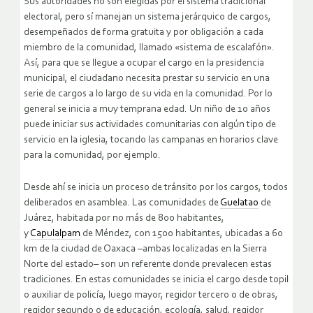
Sus autoridades no son elegidas por el sistema tradicional
electoral, pero sí manejan un sistema jerárquico de cargos,
desempeñados de forma gratuita y por obligación a cada
miembro de la comunidad, llamado «sistema de escalafón».
Así, para que se llegue a ocupar el cargo en la presidencia
municipal, el ciudadano necesita prestar su servicio en una
serie de cargos a lo largo de su vida en la comunidad. Por lo
general se inicia a muy temprana edad. Un niño de 10 años
puede iniciar sus actividades comunitarias con algún tipo de
servicio en la iglesia, tocando las campanas en horarios clave
para la comunidad, por ejemplo.
Desde ahí se inicia un proceso de tránsito por los cargos, todos
deliberados en asamblea. Las comunidades de
Guelatao
de
Juárez, habitada por no más de 800 habitantes,
y
Capulalpam
de Méndez, con 1500 habitantes, ubicadas a 60
km de la ciudad de Oaxaca –ambas localizadas en la Sierra
Norte del estado– son un referente donde prevalecen estas
tradiciones. En estas comunidades se inicia el cargo desde topil
o auxiliar de policía, luego mayor, regidor tercero o de obras,
regidor segundo o de educación, ecología, salud, regidor