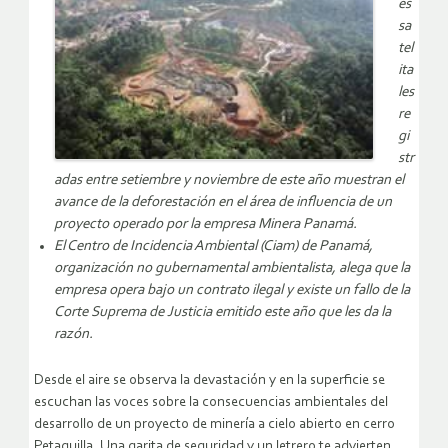
es
sa
tel
ita
les
re
gi
str
adas entre setiembre y noviembre de este año muestran el
avance de la deforestación en el área de influencia de un
proyecto operado por la empresa Minera Panamá.
El Centro de Incidencia Ambiental (Ciam) de Panamá,
organización no gubernamental ambientalista, alega que la
empresa opera bajo un contrato ilegal y existe un fallo de la
Corte Suprema de Justicia emitido este año que les da la
razón.
Desde el aire se observa la devastación y en la superficie se
escuchan las voces sobre la consecuencias ambientales del
desarrollo de un proyecto de minería a cielo abierto en cerro
Petaquilla. Una garita de seguridad y un letrero te advierten