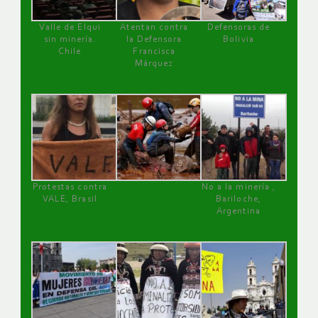
Valle de Elqui
Atentan contra
Defensoras de
sin minería.
la Defensora
Bolivia
Chile
Francisca
Márquez
Protestas contra
No a la minería ,
VALE, Brasil
Bariloche,
Argentina