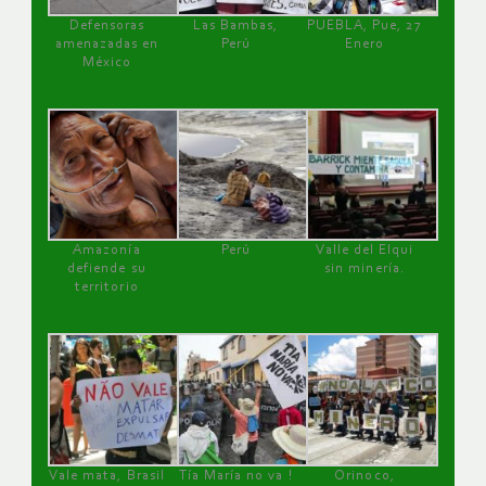
Defensoras
Las Bambas,
PUEBLA, Pue, 27
amenazadas en
Perú
Enero
México
Amazonía
Perú
Valle del Elqui
defiende su
sin minería.
territorio
Vale mata, Brasil
Tía María no va !
Orinoco,