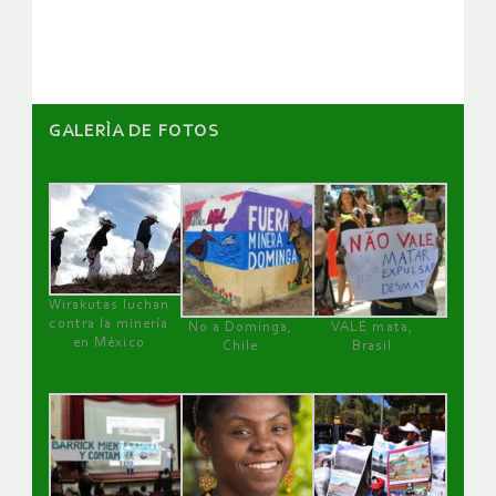
artículos
GALERÌA DE FOTOS
Wirakutas luchan
contra la minería
No a Dominga,
VALE mata,
en México
Chile
Brasil