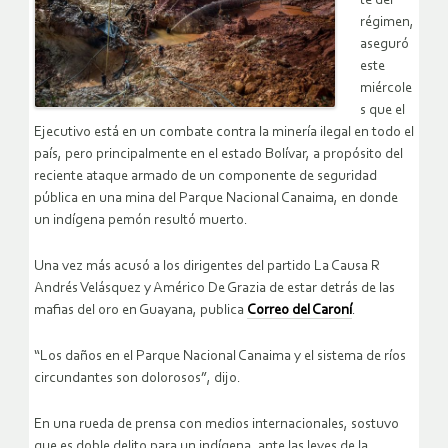
te del
régimen,
aseguró
este
miércole
s que el
Ejecutivo está en un combate contra la minería ilegal en todo el
país, pero principalmente en el estado Bolívar, a propósito del
reciente ataque armado de un componente de seguridad
pública en una mina del Parque Nacional Canaima, en donde
un indígena pemón resultó muerto.
Una vez más acusó a los dirigentes del partido La Causa R
Andrés Velásquez y Américo De Grazia de estar detrás de las
mafias del oro en Guayana, publica
Correo del Caroní
.
“Los daños en el Parque Nacional Canaima y el sistema de ríos
circundantes son dolorosos”, dijo.
En una rueda de prensa con medios internacionales, sostuvo
que es doble delito para un indígena, ante las leyes de la