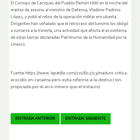
El Consejo de Caciques del Pueblo Pemón tildó en la noche del
martes de asesino al ministro de Defensa, Vladimir Padrino
López, y pidió el retiro de la operación militar encubierta.
Dirigentes han señalado que el retroceso del turismo los obligó
a sumarse a la minería, una actividad que afecta el ecosistema
de estas tierras declaradas Patrimonio de la Humanidad por la
Unesco.
Fuente:https://www.lapatilla.com/2018/12/13/maduro-critica-
ecocidio-en-canaima-pero-evita-referirse-a-la-destruccion-
propiciada-por-el-arco-minero-que-el-instauro/
Navegador
ENTRADA ANTERIOR
ENTRADA SIGUIENTE
de