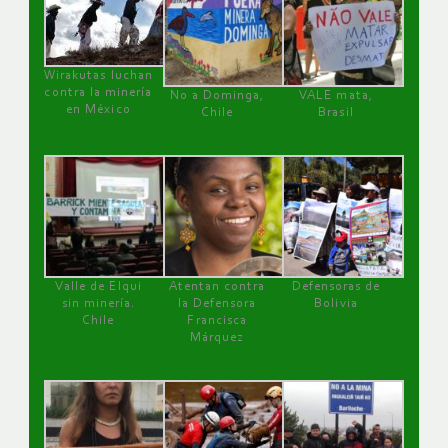
Wirakutas luchan
contra la minería
No a Dominga,
VALE mata,
en México
Chile
Brasil
Valle de Elqui
Atentan contra
Defensoras de
sin minería.
la Defensora
Bolivia
Chile
Francisca
Márquez