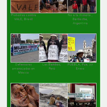
Protestas contra
No a la minería ,
VALE, Brasil
Bariloche,
Argentina
Defensoras
Las Bambas,
PUEBLA, Pue, 27
amenazadas en
Perú
Enero
México