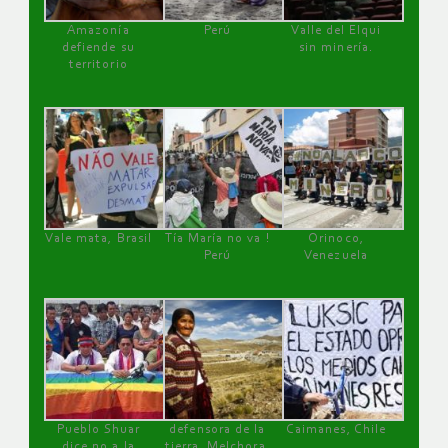
Amazonía
Perú
Valle del Elqui
defiende su
sin minería.
territorio
Vale mata, Brasil
Tía María no va !
Orinoco,
Perú
Venezuela
Pueblo Shuar
defensora de la
Caimanes, Chile
dice no a la
tierra, Melchora,