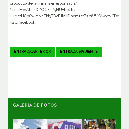
producto-de-la-mineria-irresponsable/?
fbclid=IwAR31DZQGFlLf5NUEbbtibs-
HL24tHGp6wvcNbTN3TDcEJMIiDngm1mZzit8#.XAwdwCDq
92Q.facebook
Navegador
ENTRADA ANTERIOR
ENTRADA SIGUIENTE
de
artículos
GALERÌA DE FOTOS