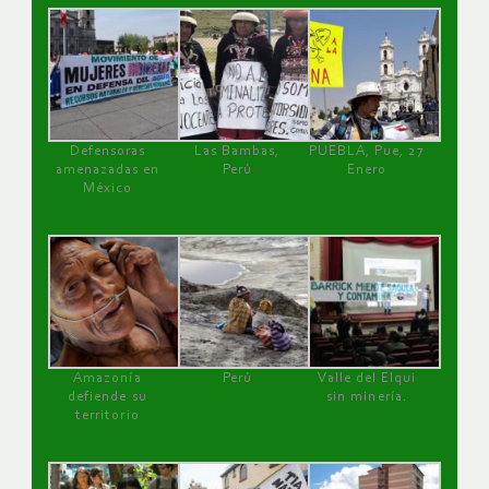
Defensoras
Las Bambas,
PUEBLA, Pue, 27
amenazadas en
Perú
Enero
México
Amazonía
Perú
Valle del Elqui
defiende su
sin minería.
territorio