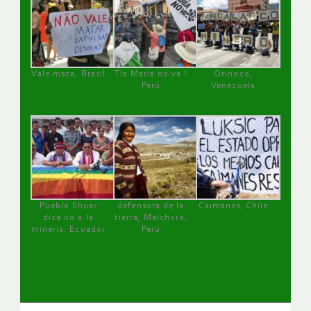
Vale mata, Brasil
Tía María no va !
Orinoco,
Perú
Venezuela
Pueblo Shuar
defensora de la
Caimanes, Chile
dice no a la
tierra, Melchora,
minería, Ecuador
Perú