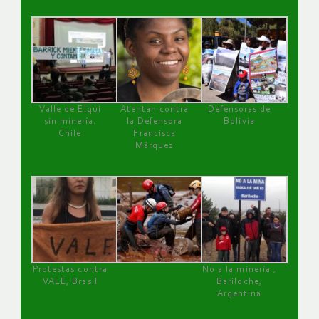
Valle de Elqui
Atentan contra
Defensoras de
sin minería.
la Defensora
Bolivia
Chile
Francisca
Márquez
Protestas contra
No a la minería ,
VALE, Brasil
Bariloche,
Argentina