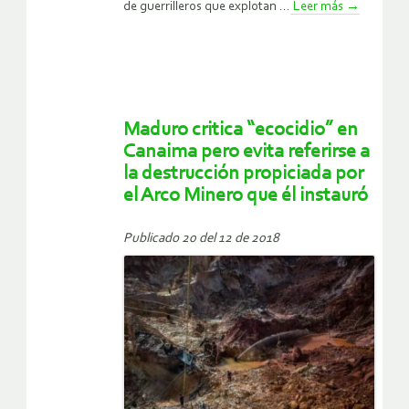
de guerrilleros que explotan ...
Leer más
→
Maduro critica “ecocidio” en
Canaima pero evita referirse a
la destrucción propiciada por
el Arco Minero que él instauró
Publicado 20 del 12 de 2018