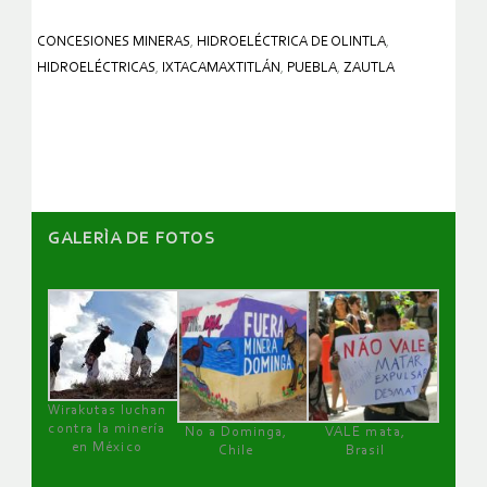
CONCESIONES MINERAS
,
HIDROELÉCTRICA DE OLINTLA
,
HIDROELÉCTRICAS
,
IXTACAMAXTITLÁN
,
PUEBLA
,
ZAUTLA
GALERÌA DE FOTOS
Wirakutas luchan
contra la minería
No a Dominga,
VALE mata,
en México
Chile
Brasil