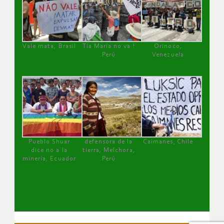
Vale mata, Brasil
Tía María no va !
Orinoco,
Perú
Venezuela
Pueblo Shuar
defensora de la
Caimanes, Chile
dice no a la
tierra, Melchora,
minería, Ecuador
Perú