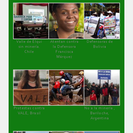
Valle de Elqui
Atentan contra
Defensoras de
sin minería.
la Defensora
Bolivia
Chile
Francisca
Márquez
Protestas contra
No a la minería ,
VALE, Brasil
Bariloche,
Argentina