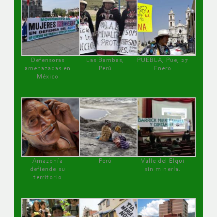
Defensoras
Las Bambas,
PUEBLA, Pue, 27
amenazadas en
Perú
Enero
México
Amazonía
Perú
Valle del Elqui
defiende su
sin minería.
territorio