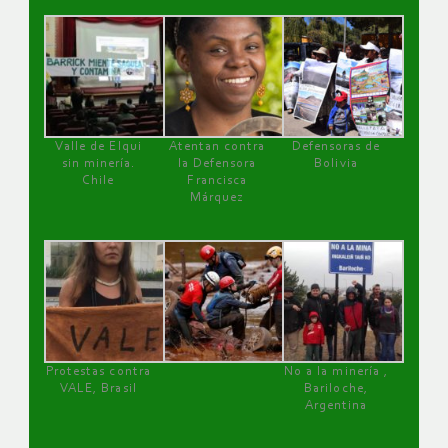
Valle de Elqui
Atentan contra
Defensoras de
sin minería.
la Defensora
Bolivia
Chile
Francisca
Márquez
Protestas contra
No a la minería ,
VALE, Brasil
Bariloche,
Argentina