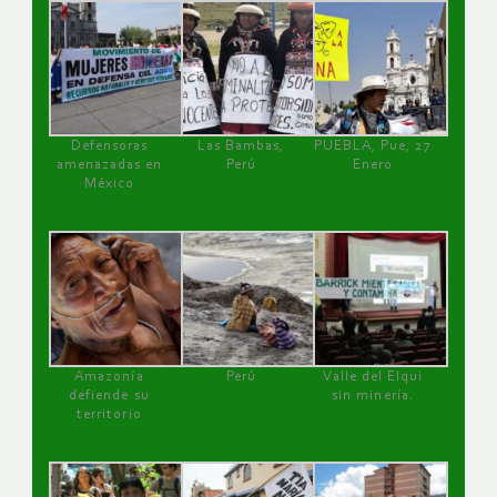
Defensoras
Las Bambas,
PUEBLA, Pue, 27
amenazadas en
Perú
Enero
México
Amazonía
Perú
Valle del Elqui
defiende su
sin minería.
territorio