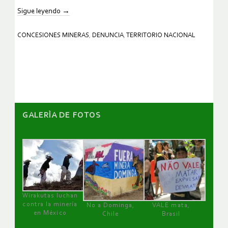
Sigue leyendo
→
CONCESIONES MINERAS
,
DENUNCIA
,
TERRITORIO NACIONAL
GALERÌA DE FOTOS
Wirakutas luchan
contra la minería
No a Dominga,
VALE mata,
en México
Chile
Brasil