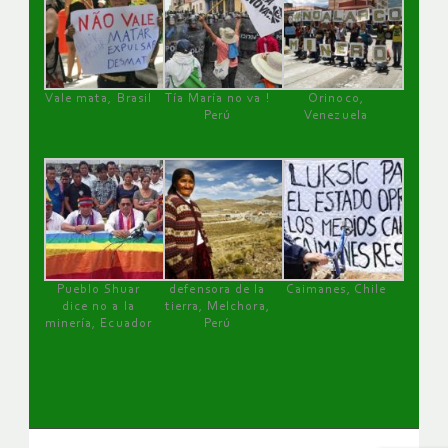
Vale mata, Brasil
Tía María no va !
Orinoco,
Perú
Venezuela
Pueblo Shuar
defensora de la
Caimanes, Chile
dice no a la
tierra, Melchora,
minería, Ecuador
Perú