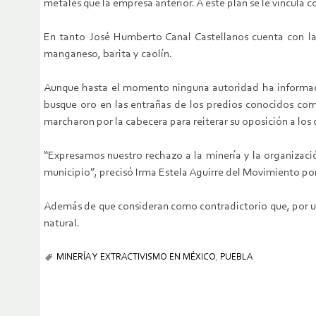
metales que la empresa anterior. A este plan se le vincula 
En tanto José Humberto Canal Castellanos cuenta con la 
manganeso, barita y caolín.
Aunque hasta el momento ninguna autoridad ha informado 
busque oro en las entrañas de los predios conocidos com
marcharon por la cabecera para reiterar su oposición a l
“Expresamos nuestro rechazo a la minería y la organizaci
municipio”, precisó Irma Estela Aguirre del Movimiento po
Además de que consideran como contradictorio que, por un
natural.
MINERÍA Y EXTRACTIVISMO EN MÉXICO
,
PUEBLA