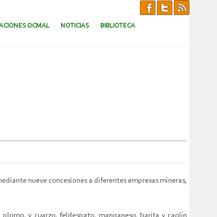
CACIONES OCMAL
NOTICIAS
BIBLIOTECA
o mediante nueve concesiones a diferentes empresas mineras,
a, plomo, y cuarzo, feldespato, manganeso, barita y caolín