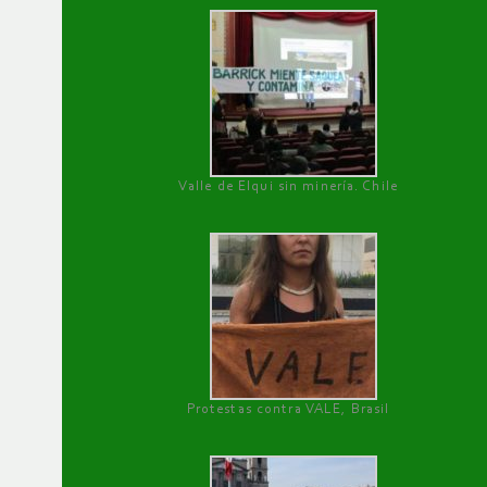
Valle de Elqui sin minería. Chile
Protestas contra VALE, Brasil