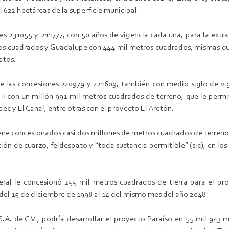
 622 hectáreas de la superficie municipal.
es 231055 y 211777, con 50 años de vigencia cada una, para la extrac
ros cuadrados y Guadalupe con 444 mil metros cuadrados, mismas q
atos.
ene las concesiones 220979 y 221609, también con medio siglo de 
I con un millón 991 mil metros cuadrados de terreno, que le permite
c y El Canal, entre otras con el proyecto El Aretón.
 tiene concesionados casi dos millones de metros cuadrados de terreno
ción de cuarzo, feldespato y “toda sustancia permitible” (sic), en l
ral le concesionó 255 mil metros cuadrados de tierra para el pro
 del 15 de diciembre de 1998 al 14 del mismo mes del año 2048.
A. de C.V., podría desarrollar el proyecto Paraíso en 55 mil 943 