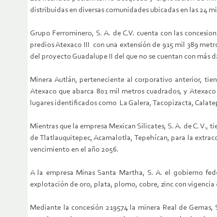
distribuidas en diversas comunidades ubicadas en las 24 mil
Grupo Ferrominero, S. A. de C.V. cuenta con las concesion
predios Atexaco III con una extensión de 915 mil 389 met
del proyecto Guadalupe II del que no se cuentan con más d
Minera Autlán, perteneciente al corporativo anterior, ti
Atexaco que abarca 801 mil metros cuadrados, y Atexaco I
lugares identificados como La Galera, Tacopizacta, Calatepe
Mientras que la empresa Mexican Silicates, S. A. de C. V.,
de Tlatlauquitepec, Acamalotla, Tepehícan, para la extrac
vencimiento en el año 2056.
A la empresa Minas Santa Martha, S. A. el gobierno fede
explotación de oro, plata, plomo, cobre, zinc con vigencia
Mediante la concesión 219574 la minera Real de Gemas, S.