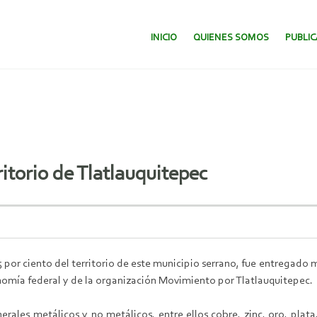
SALTAR AL CONTENIDO.
INICIO
QUIENES SOMOS
PUBLI
itorio de Tlatlauquitepec
5 por ciento del territorio de este municipio serrano, fue entregad
onomía federal y de la organización Movimiento por Tlatlauquitepec.
nerales metálicos y no metálicos, entre ellos cobre, zinc, oro, plat