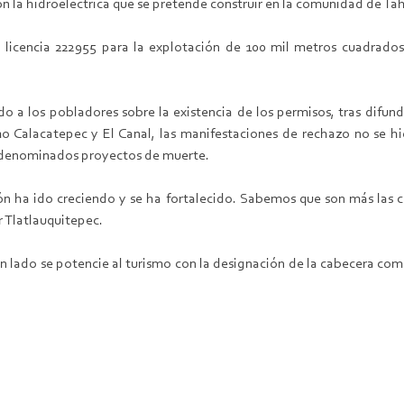
con la hidroeléctrica que se pretende construir en la comunidad de Ta
licencia 222955 para la explotación de 100 mil metros cuadrados
a los pobladores sobre la existencia de los permisos, tras difund
o Calacatepec y El Canal, las manifestaciones de rechazo no se 
os denominados proyectos de muerte.
ón ha ido creciendo y se ha fortalecido. Sabemos que son más las c
r Tlatlauquitepec.
 lado se potencie al turismo con la designación de la cabecera como