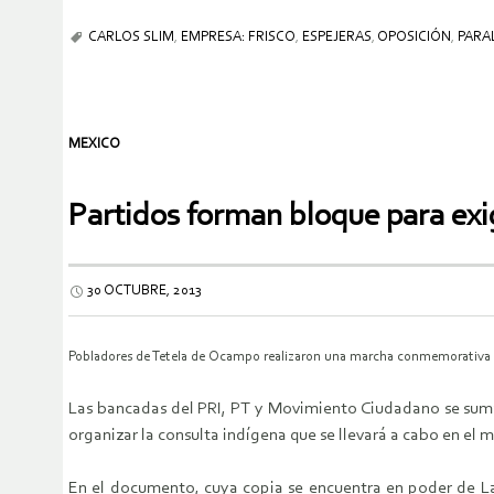
CARLOS SLIM
,
EMPRESA: FRISCO
,
ESPEJERAS
,
OPOSICIÓN
,
PARA
MEXICO
Partidos forman bloque para exig
30 OCTUBRE, 2013
Pobladores de Tetela de Ocampo realizaron una marcha conmemorativa al p
Las bancadas del PRI, PT y Movimiento Ciudadano se sumar
organizar la consulta indígena que se llevará a cabo en e
En el documento, cuya copia se encuentra en poder de La