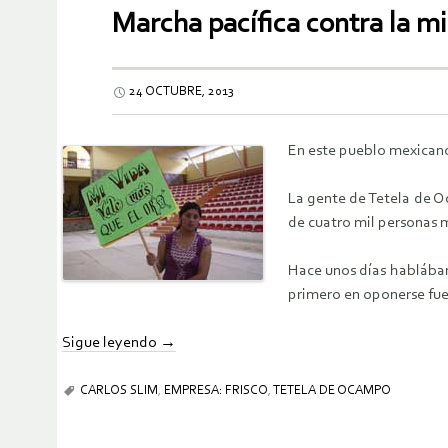
Marcha pacífica contra la m
24 OCTUBRE, 2013
En este pueblo mexicano 
La gente de Tetela de Oc
de cuatro mil personas m
Hace unos días hablábam
primero en oponerse fue 
Sigue leyendo
→
CARLOS SLIM
,
EMPRESA: FRISCO
,
TETELA DE OCAMPO