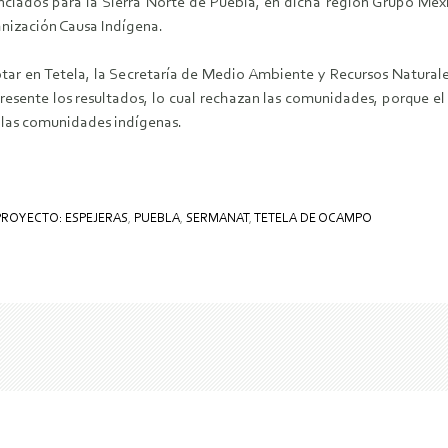
nciados para la Sierra Norte de Puebla, en dicha región Grupo Méx
anización Causa Indígena.
otar en Tetela, la Secretaría de Medio Ambiente y Recursos Naturale
presente los resultados, lo cual rechazan las comunidades, porque el
 las comunidades indígenas.
PROYECTO: ESPEJERAS
,
PUEBLA
,
SERMANAT
,
TETELA DE OCAMPO