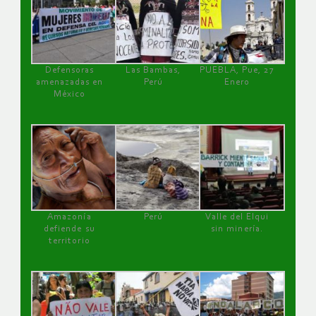
Defensoras
Las Bambas,
PUEBLA, Pue, 27
amenazadas en
Perú
Enero
México
Amazonía
Perú
Valle del Elqui
defiende su
sin minería.
territorio