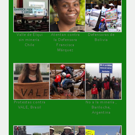
Valle de Elqui
Atentan contra
Defensoras de
sin minería.
la Defensora
Bolivia
Chile
Francisca
Márquez
Protestas contra
No a la minería ,
VALE, Brasil
Bariloche,
Argentina