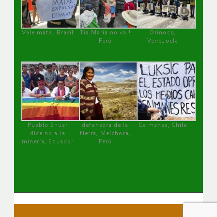
Vale mata, Brasil
Tía María no va !
Orinoco,
Perú
Venezuela
Pueblo Shuar
defensora de la
Caimanes, Chile
dice no a la
tierra, Melchora,
minería, Ecuador
Perú