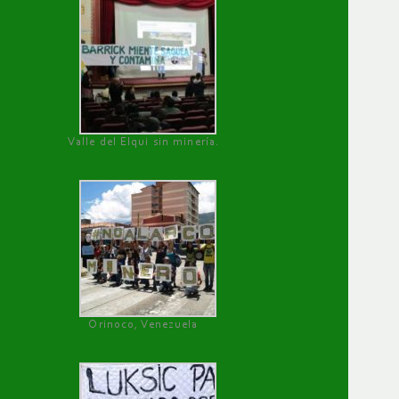
Valle del Elqui sin minería.
Orinoco, Venezuela