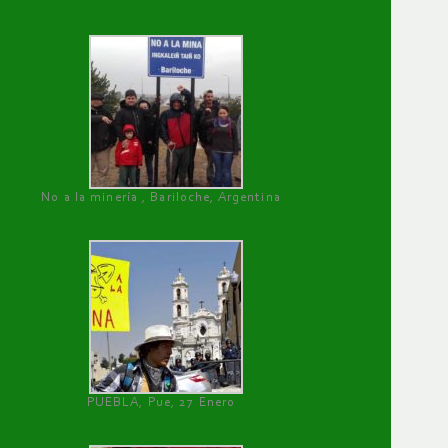
No a la minería , Bariloche, Argentina
PUEBLA, Pue, 27 Enero