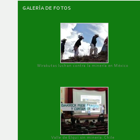
GALERÌA DE FOTOS
Wirakutas luchan contra la minería en México
Valle de Elqui sin minería. Chile