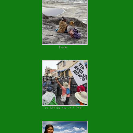
Perú
Tía María no va ! Perú