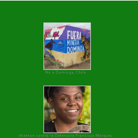
No a Dominga, Chile
Atentan contra la Defensora Francisca Márquez