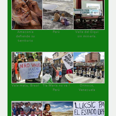
Amazonía
Perú
Valle del Elqui
defiende su
sin minería.
territorio
Vale mata, Brasil
Tía María no va !
Orinoco,
Perú
Venezuela