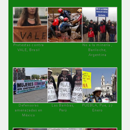
Protestas contra
No a la minería ,
VALE, Brasil
Bariloche,
Argentina
Defensoras
Las Bambas,
PUEBLA, Pue, 27
amenazadas en
Perú
Enero
México