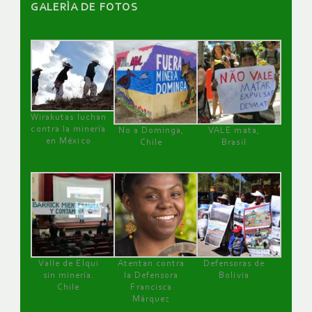
GALERÌA DE FOTOS
Wirakutas luchan
contra la minería
No a Dominga,
VALE mata,
en México
Chile
Brasil
Valle de Elqui
Atentan contra
Defensoras de
sin minería.
la Defensora
Bolivia
Chile
Francisca
Márquez